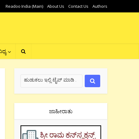
Readoo India (Main)
About Us
Contact Us
Authors
ಿಧ್ಯ
ಜಾಹೀರಾತು