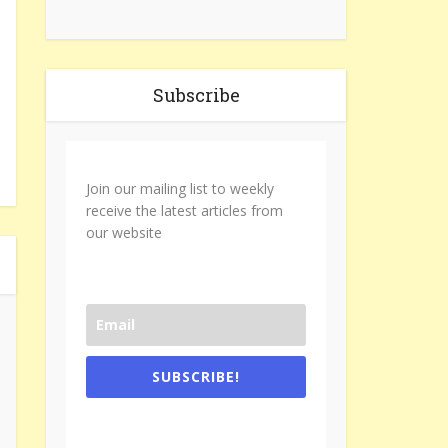
Subscribe
Join our mailing list to weekly
receive the latest articles from
our website
SUBSCRIBE!
One e-mail a week. We don't spam.
Don't forget to check the promotional
tab if you are using gmail.