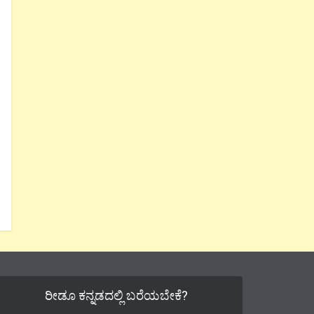
ರೀಡೂ ಕನ್ನಡದಲ್ಲಿ ಬರೆಯಬೇಕೆ?