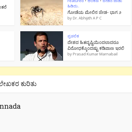
Featured
ಅಂಕಣ
ಜೇಡನ ಜಾಡು
•
•
ಹಿಡಿದು..
ಂತರೆ
ಗೋಡೆಯ ಮೇಲಿನ ಜೇಡ- ಭಾಗ ೨
by
Dr. Abhijith A P C
ಪ್ರಚಲಿತ
ದೇಶದ ಹಿತದೃಷ್ಟಿಯಿಂದಲಾದರೂ
ವಿರೋಧಕ್ಕೊಂದಷ್ಟು ಕಡಿವಾಣ ಇರಲಿ
by
Prasad Kumar Marnabail
ಲೇಖಕರ ಕುರಿತು
annada