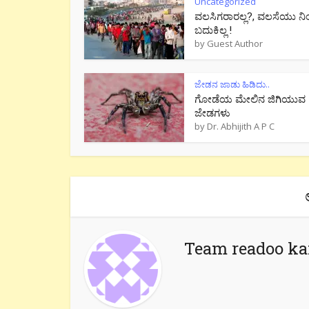
Uncategorized
ವಲಸಿಗರಾರಲ್ಲ?, ವಲಸೆಯು ನಿ
ಬದುಕಿಲ್ಲ !
by
Guest Author
ಜೇಡನ ಜಾಡು ಹಿಡಿದು..
ಗೋಡೆಯ ಮೇಲಿನ ಜಿಗಿಯುವ
ಜೇಡಗಳು
by
Dr. Abhijith A P C
Team readoo k