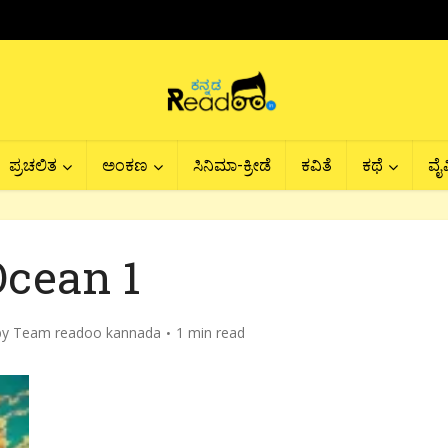
ಪ್ರಚಲಿತ
ಅಂಕಣ
ಸಿನಿಮಾ-ಕ್ರೀಡೆ
ಕವಿತೆ
ಕಥೆ
ವೈವ
Ocean 1
by
Team readoo kannada
1 min read