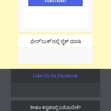
SUBSCRIBE!
One e-mail a week. We don't spam.
Don't forget to check the promotional
tab if you are using gmail.
ಫೇಸ್’ಬುಕ್’ನಲ್ಲಿ ಲೈಕ್ ಮಾಡಿ
Like Us On Facebook
ರೀಡೂ ಕನ್ನಡದಲ್ಲಿ ಬರೆಯಬೇಕೆ?