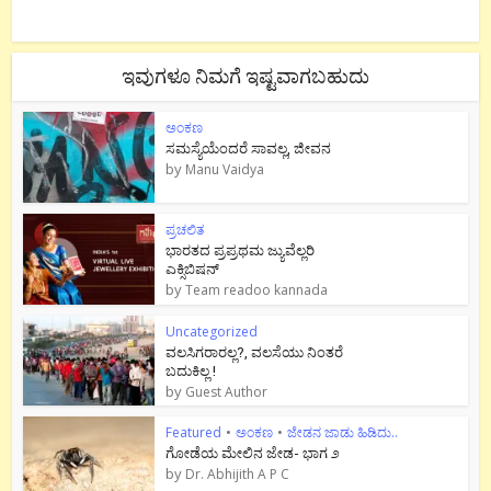
ಇವುಗಳೂ ನಿಮಗೆ ಇಷ್ಟವಾಗಬಹುದು
ಅಂಕಣ
ಸಮಸ್ಯೆಯೆಂದರೆ ಸಾವಲ್ಲ, ಜೀವನ
by
Manu Vaidya
ಪ್ರಚಲಿತ
ಭಾರತದ ಪ್ರಪ್ರಥಮ ಜ್ಯುವೆಲ್ಲರಿ
ಎಕ್ಸಿಬಿಷನ್
by
Team readoo kannada
Uncategorized
ವಲಸಿಗರಾರಲ್ಲ?, ವಲಸೆಯು ನಿಂತರೆ
ಬದುಕಿಲ್ಲ !
by
Guest Author
Featured
•
ಅಂಕಣ
•
ಜೇಡನ ಜಾಡು ಹಿಡಿದು..
ಗೋಡೆಯ ಮೇಲಿನ ಜೇಡ- ಭಾಗ ೨
by
Dr. Abhijith A P C