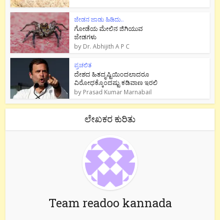
ಜೇಡನ ಜಾಡು ಹಿಡಿದು..
ಗೋಡೆಯ ಮೇಲಿನ ಜಿಗಿಯುವ
ಜೇಡಗಳು
by
Dr. Abhijith A P C
ಪ್ರಚಲಿತ
ದೇಶದ ಹಿತದೃಷ್ಟಿಯಿಂದಲಾದರೂ
ವಿರೋಧಕ್ಕೊಂದಷ್ಟು ಕಡಿವಾಣ ಇರಲಿ
by
Prasad Kumar Marnabail
ಲೇಖಕರ ಕುರಿತು
Team readoo kannada