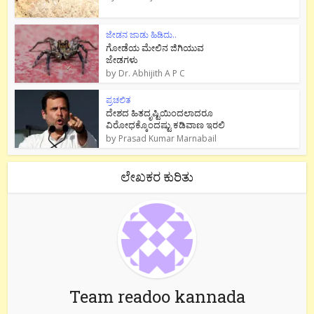
ಜೇಡನ ಜಾಡು ಹಿಡಿದು..
ಗೋಡೆಯ ಮೇಲಿನ ಜಿಗಿಯುವ
ಜೇಡಗಳು
by
Dr. Abhijith A P C
ಪ್ರಚಲಿತ
ದೇಶದ ಹಿತದೃಷ್ಟಿಯಿಂದಲಾದರೂ
ವಿರೋಧಕ್ಕೊಂದಷ್ಟು ಕಡಿವಾಣ ಇರಲಿ
by
Prasad Kumar Marnabail
ಲೇಖಕರ ಕುರಿತು
Team readoo kannada