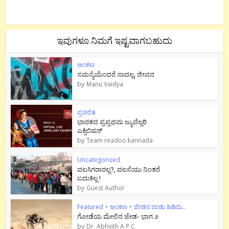
ಇವುಗಳೂ ನಿಮಗೆ ಇಷ್ಟವಾಗಬಹುದು
ಅಂಕಣ
ಸಮಸ್ಯೆಯೆಂದರೆ ಸಾವಲ್ಲ, ಜೀವನ
by
Manu Vaidya
ಪ್ರಚಲಿತ
ಭಾರತದ ಪ್ರಪ್ರಥಮ ಜ್ಯುವೆಲ್ಲರಿ
ಎಕ್ಸಿಬಿಷನ್
by
Team readoo kannada
Uncategorized
ವಲಸಿಗರಾರಲ್ಲ?, ವಲಸೆಯು ನಿಂತರೆ
ಬದುಕಿಲ್ಲ !
by
Guest Author
Featured
•
ಅಂಕಣ
•
ಜೇಡನ ಜಾಡು ಹಿಡಿದು..
ಗೋಡೆಯ ಮೇಲಿನ ಜೇಡ- ಭಾಗ ೨
by
Dr. Abhijith A P C