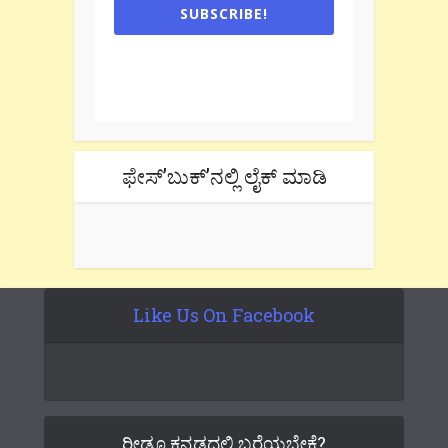
SUBSCRIBE!
One e-mail a week. We don't spam.
Don't forget to check the promotional
tab if you are using gmail.
ಫೇಸ್’ಬುಕ್’ನಲ್ಲಿ ಲೈಕ್ ಮಾಡಿ
Like Us On Facebook
ರೀಡೂ ಕನ್ನಡದಲ್ಲಿ ಬರೆಯಬೇಕೆ?