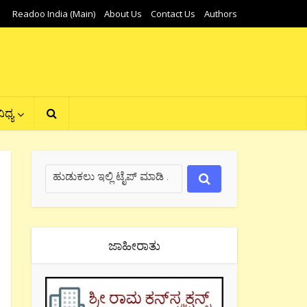
Readoo India (Main)
About Us
Contact Us
Authors
ಿಧ್ಯ
ಜಾಹೀರಾತು