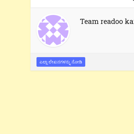
Team readoo k
ಎಲ್ಲಾ ಲೇಖನಗಳನ್ನು ನೋಡಿ