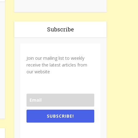
Subscribe
Join our mailing list to weekly
receive the latest articles from
our website
SUBSCRIBE!
One e-mail a week. We don't spam.
Don't forget to check the promotional
tab if you are using gmail.