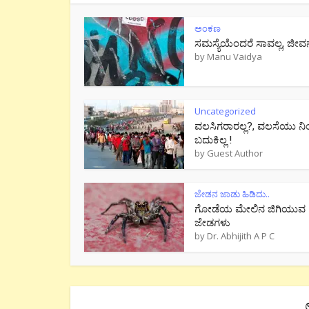
ಅಂಕಣ
ಸಮಸ್ಯೆಯೆಂದರೆ ಸಾವಲ್ಲ, ಜೀವ
by
Manu Vaidya
Uncategorized
ವಲಸಿಗರಾರಲ್ಲ?, ವಲಸೆಯು ನಿ
ಬದುಕಿಲ್ಲ !
by
Guest Author
ಜೇಡನ ಜಾಡು ಹಿಡಿದು..
ಗೋಡೆಯ ಮೇಲಿನ ಜಿಗಿಯುವ
ಜೇಡಗಳು
by
Dr. Abhijith A P C