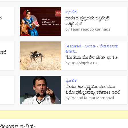
ಪ್ರಚಲಿತ
ನ
ಭಾರತದ ಪ್ರಪ್ರಥಮ ಜ್ಯುವೆಲ್ಲರಿ
ಎಕ್ಸಿಬಿಷನ್
by
Team readoo kannada
Featured
ಅಂಕಣ
ಜೇಡನ ಜಾಡು
•
•
ಹಿಡಿದು..
ಂತರೆ
ಗೋಡೆಯ ಮೇಲಿನ ಜೇಡ- ಭಾಗ ೨
by
Dr. Abhijith A P C
ಪ್ರಚಲಿತ
ದೇಶದ ಹಿತದೃಷ್ಟಿಯಿಂದಲಾದರೂ
ವಿರೋಧಕ್ಕೊಂದಷ್ಟು ಕಡಿವಾಣ ಇರಲಿ
by
Prasad Kumar Marnabail
ಲೇಖಕರ ಕುರಿತು