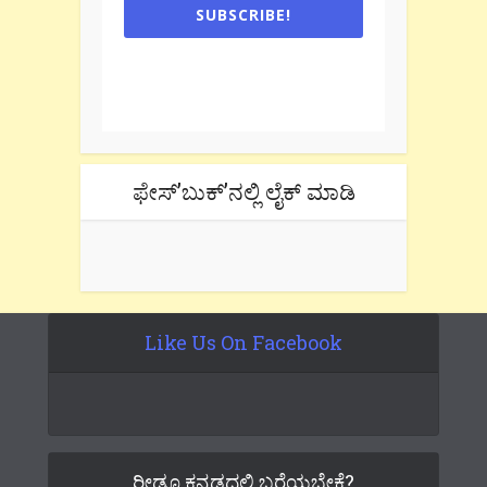
SUBSCRIBE!
One e-mail a week. We don't spam.
Don't forget to check the promotional
tab if you are using gmail.
ಫೇಸ್’ಬುಕ್’ನಲ್ಲಿ ಲೈಕ್ ಮಾಡಿ
Like Us On Facebook
ರೀಡೂ ಕನ್ನಡದಲ್ಲಿ ಬರೆಯಬೇಕೆ?