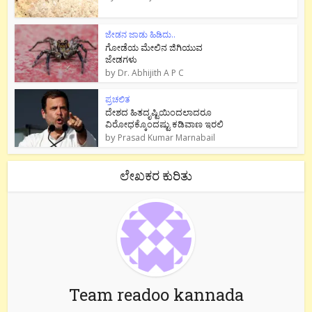
ಜೇಡನ ಜಾಡು ಹಿಡಿದು..
ಗೋಡೆಯ ಮೇಲಿನ ಜಿಗಿಯುವ
ಜೇಡಗಳು
by
Dr. Abhijith A P C
ಪ್ರಚಲಿತ
ದೇಶದ ಹಿತದೃಷ್ಟಿಯಿಂದಲಾದರೂ
ವಿರೋಧಕ್ಕೊಂದಷ್ಟು ಕಡಿವಾಣ ಇರಲಿ
by
Prasad Kumar Marnabail
ಲೇಖಕರ ಕುರಿತು
Team readoo kannada