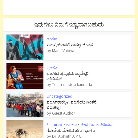
ಇವುಗಳೂ ನಿಮಗೆ ಇಷ್ಟವಾಗಬಹುದು
ಅಂಕಣ
ಸಮಸ್ಯೆಯೆಂದರೆ ಸಾವಲ್ಲ, ಜೀವನ
by
Manu Vaidya
ಪ್ರಚಲಿತ
ಭಾರತದ ಪ್ರಪ್ರಥಮ ಜ್ಯುವೆಲ್ಲರಿ
ಎಕ್ಸಿಬಿಷನ್
by
Team readoo kannada
Uncategorized
ವಲಸಿಗರಾರಲ್ಲ?, ವಲಸೆಯು ನಿಂತರೆ
ಬದುಕಿಲ್ಲ !
by
Guest Author
Featured
•
ಅಂಕಣ
•
ಜೇಡನ ಜಾಡು ಹಿಡಿದು..
ಗೋಡೆಯ ಮೇಲಿನ ಜೇಡ- ಭಾಗ ೨
by
Dr. Abhijith A P C