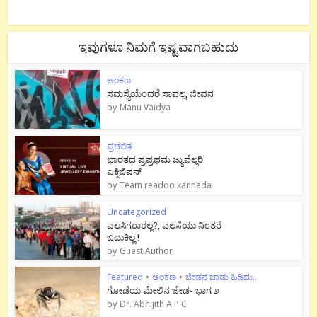
ಇವುಗಳೂ ನಿಮಗೆ ಇಷ್ಟವಾಗಬಹುದು
ಅಂಕಣ
ಸಮಸ್ಯೆಯೆಂದರೆ ಸಾವಲ್ಲ, ಜೀವನ
by
Manu Vaidya
ಪ್ರಚಲಿತ
ಭಾರತದ ಪ್ರಪ್ರಥಮ ಜ್ಯುವೆಲ್ಲರಿ
ಎಕ್ಸಿಬಿಷನ್
by
Team readoo kannada
Uncategorized
ವಲಸಿಗರಾರಲ್ಲ?, ವಲಸೆಯು ನಿಂತರೆ
ಬದುಕಿಲ್ಲ !
by
Guest Author
Featured
•
ಅಂಕಣ
•
ಜೇಡನ ಜಾಡು ಹಿಡಿದು..
ಗೋಡೆಯ ಮೇಲಿನ ಜೇಡ- ಭಾಗ ೨
by
Dr. Abhijith A P C