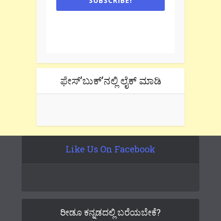
SUBSCRIBE!
One e-mail a week. We don't spam.
Don't forget to check the promotional
tab if you are using gmail.
ಫೇಸ್’ಬುಕ್’ನಲ್ಲಿ ಲೈಕ್ ಮಾಡಿ
Like Us On Facebook
ರೀಡೂ ಕನ್ನಡದಲ್ಲಿ ಬರೆಯಬೇಕೆ?