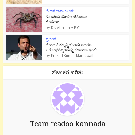
ಜೇಡನ ಜಾಡು ಹಿಡಿದು..
ಗೋಡೆಯ ಮೇಲಿನ ಜಿಗಿಯುವ
ಜೇಡಗಳು
by
Dr. Abhijith A P C
ಪ್ರಚಲಿತ
ದೇಶದ ಹಿತದೃಷ್ಟಿಯಿಂದಲಾದರೂ
ವಿರೋಧಕ್ಕೊಂದಷ್ಟು ಕಡಿವಾಣ ಇರಲಿ
by
Prasad Kumar Marnabail
ಲೇಖಕರ ಕುರಿತು
Team readoo kannada