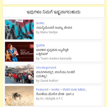
ಇವುಗಳೂ ನಿಮಗೆ ಇಷ್ಟವಾಗಬಹುದು
ಅಂಕಣ
ಸಮಸ್ಯೆಯೆಂದರೆ ಸಾವಲ್ಲ, ಜೀವನ
by
Manu Vaidya
ಪ್ರಚಲಿತ
ಭಾರತದ ಪ್ರಪ್ರಥಮ ಜ್ಯುವೆಲ್ಲರಿ
ಎಕ್ಸಿಬಿಷನ್
by
Team readoo kannada
Uncategorized
ವಲಸಿಗರಾರಲ್ಲ?, ವಲಸೆಯು ನಿಂತರೆ
ಬದುಕಿಲ್ಲ !
by
Guest Author
Featured
•
ಅಂಕಣ
•
ಜೇಡನ ಜಾಡು ಹಿಡಿದು..
ಗೋಡೆಯ ಮೇಲಿನ ಜೇಡ- ಭಾಗ ೨
by
Dr. Abhijith A P C