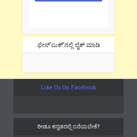
One e-mail a week. We don't spam.
Don't forget to check the promotional
tab if you are using gmail.
ಫೇಸ್’ಬುಕ್’ನಲ್ಲಿ ಲೈಕ್ ಮಾಡಿ
Like Us On Facebook
ರೀಡೂ ಕನ್ನಡದಲ್ಲಿ ಬರೆಯಬೇಕೆ?