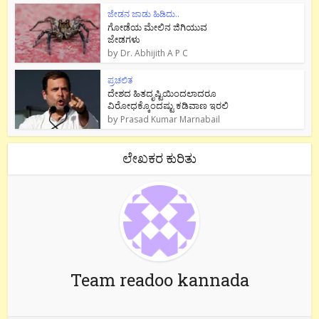
ಜೇಡನ ಜಾಡು ಹಿಡಿದು..
ಗೋಡೆಯ ಮೇಲಿನ ಜಿಗಿಯುವ
ಜೇಡಗಳು
by
Dr. Abhijith A P C
ಪ್ರಚಲಿತ
ದೇಶದ ಹಿತದೃಷ್ಟಿಯಿಂದಲಾದರೂ
ವಿರೋಧಕ್ಕೊಂದಷ್ಟು ಕಡಿವಾಣ ಇರಲಿ
by
Prasad Kumar Marnabail
ಲೇಖಕರ ಕುರಿತು
Team readoo kannada