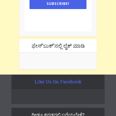
SUBSCRIBE!
One e-mail a week. We don't spam.
Don't forget to check the promotional
tab if you are using gmail.
ಫೇಸ್’ಬುಕ್’ನಲ್ಲಿ ಲೈಕ್ ಮಾಡಿ
Like Us On Facebook
ರೀಡೂ ಕನ್ನಡದಲ್ಲಿ ಬರೆಯಬೇಕೆ?