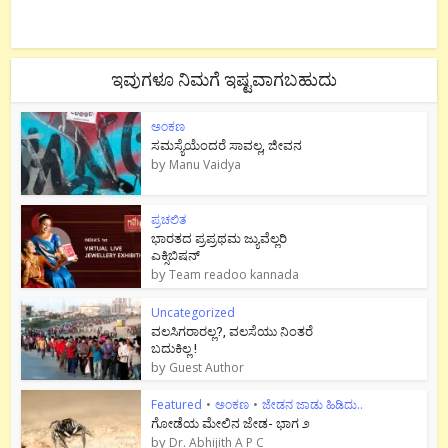
ಇವುಗಳೂ ನಿಮಗೆ ಇಷ್ಟವಾಗಬಹುದು
ಅಂಕಣ
ಸಮಸ್ಯೆಯೆಂದರೆ ಸಾವಲ್ಲ, ಜೀವನ
by
Manu Vaidya
ಪ್ರಚಲಿತ
ಭಾರತದ ಪ್ರಪ್ರಥಮ ಜ್ಯುವೆಲ್ಲರಿ
ಎಕ್ಸಿಬಿಷನ್
by
Team readoo kannada
Uncategorized
ವಲಸಿಗರಾರಲ್ಲ?, ವಲಸೆಯು ನಿಂತರೆ
ಬದುಕಿಲ್ಲ !
by
Guest Author
Featured
•
ಅಂಕಣ
•
ಜೇಡನ ಜಾಡು ಹಿಡಿದು..
ಗೋಡೆಯ ಮೇಲಿನ ಜೇಡ- ಭಾಗ ೨
by
Dr. Abhijith A P C