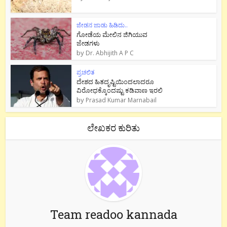
ಜೇಡನ ಜಾಡು ಹಿಡಿದು..
ಗೋಡೆಯ ಮೇಲಿನ ಜಿಗಿಯುವ
ಜೇಡಗಳು
by
Dr. Abhijith A P C
ಪ್ರಚಲಿತ
ದೇಶದ ಹಿತದೃಷ್ಟಿಯಿಂದಲಾದರೂ
ವಿರೋಧಕ್ಕೊಂದಷ್ಟು ಕಡಿವಾಣ ಇರಲಿ
by
Prasad Kumar Marnabail
ಲೇಖಕರ ಕುರಿತು
Team readoo kannada