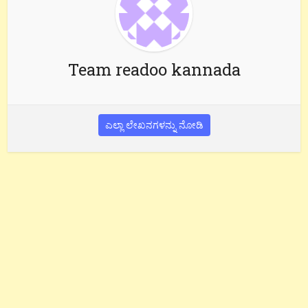
Team readoo kannada
ಎಲ್ಲಾ ಲೇಖನಗಳನ್ನು ನೋಡಿ