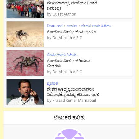
ವಲಸಿಗರಾರಲ್ಲ?, ವಲಸೆಯು ನಿಂತರೆ
ಬದುಕಿಲ್ಲ !
by
Guest Author
Featured
•
ಅಂಕಣ
•
ಜೇಡನ ಜಾಡು ಹಿಡಿದು..
ಗೋಡೆಯ ಮೇಲಿನ ಜೇಡ- ಭಾಗ ೨
by
Dr. Abhijith A P C
ಜೇಡನ ಜಾಡು ಹಿಡಿದು..
ಗೋಡೆಯ ಮೇಲಿನ ಜಿಗಿಯುವ
ಜೇಡಗಳು
by
Dr. Abhijith A P C
ಪ್ರಚಲಿತ
ದೇಶದ ಹಿತದೃಷ್ಟಿಯಿಂದಲಾದರೂ
ವಿರೋಧಕ್ಕೊಂದಷ್ಟು ಕಡಿವಾಣ ಇರಲಿ
by
Prasad Kumar Marnabail
ಲೇಖಕರ ಕುರಿತು