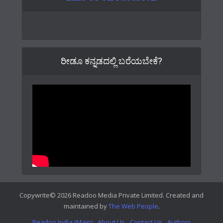
ರೀಡೂ ಕನ್ನಡದಲ್ಲಿ ಬರೆಯಬೇಕೆ?
Copywrite© 2026 Readoo Media Private Limited. Created and
maintained by
The Web People
.
Readoo India (Main)
About Us
Contact Us
Authors