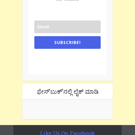
SUBSCRIBE!
One e-mail a week. We don't spam.
Don't forget to check the promotional
tab if you are using gmail.
ಫೇಸ್’ಬುಕ್’ನಲ್ಲಿ ಲೈಕ್ ಮಾಡಿ
Like Us On Facebook