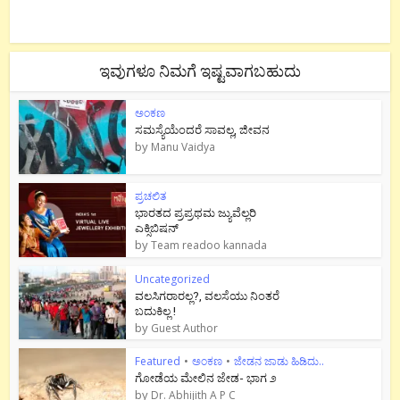
ಇವುಗಳೂ ನಿಮಗೆ ಇಷ್ಟವಾಗಬಹುದು
ಅಂಕಣ
ಸಮಸ್ಯೆಯೆಂದರೆ ಸಾವಲ್ಲ, ಜೀವನ
by
Manu Vaidya
ಪ್ರಚಲಿತ
ಭಾರತದ ಪ್ರಪ್ರಥಮ ಜ್ಯುವೆಲ್ಲರಿ
ಎಕ್ಸಿಬಿಷನ್
by
Team readoo kannada
Uncategorized
ವಲಸಿಗರಾರಲ್ಲ?, ವಲಸೆಯು ನಿಂತರೆ
ಬದುಕಿಲ್ಲ !
by
Guest Author
Featured
•
ಅಂಕಣ
•
ಜೇಡನ ಜಾಡು ಹಿಡಿದು..
ಗೋಡೆಯ ಮೇಲಿನ ಜೇಡ- ಭಾಗ ೨
by
Dr. Abhijith A P C