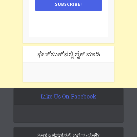
SUBSCRIBE!
One e-mail a week. We don't spam.
Don't forget to check the promotional
tab if you are using gmail.
ಫೇಸ್’ಬುಕ್’ನಲ್ಲಿ ಲೈಕ್ ಮಾಡಿ
Like Us On Facebook
ರೀಡೂ ಕನ್ನಡದಲ್ಲಿ ಬರೆಯಬೇಕೆ?