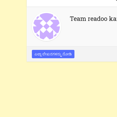
Team readoo k
ಎಲ್ಲಾ ಲೇಖನಗಳನ್ನು ನೋಡಿ