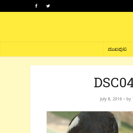
ಮುಖಪುಟ
DSC04
July 8, 2016
by