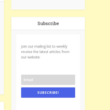
Subscribe
Join our mailing list to weekly
receive the latest articles from
our website
SUBSCRIBE!
One e-mail a week. We don't spam.
Don't forget to check the promotional
tab if you are using gmail.