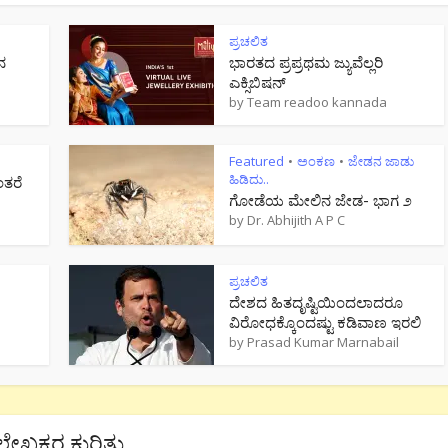
ಪ್ರಚಲಿತ
ನ
ಭಾರತದ ಪ್ರಪ್ರಥಮ ಜ್ಯುವೆಲ್ಲರಿ
ಎಕ್ಸಿಬಿಷನ್
by
Team readoo kannada
Featured
ಅಂಕಣ
ಜೇಡನ ಜಾಡು
•
•
ಹಿಡಿದು..
ಂತರೆ
ಗೋಡೆಯ ಮೇಲಿನ ಜೇಡ- ಭಾಗ ೨
by
Dr. Abhijith A P C
ಪ್ರಚಲಿತ
ದೇಶದ ಹಿತದೃಷ್ಟಿಯಿಂದಲಾದರೂ
ವಿರೋಧಕ್ಕೊಂದಷ್ಟು ಕಡಿವಾಣ ಇರಲಿ
by
Prasad Kumar Marnabail
ಲೇಖಕರ ಕುರಿತು