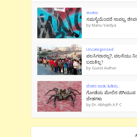
ಅಂಕಣ
ಸಮಸ್ಯೆಯೆಂದರೆ ಸಾವಲ್ಲ, ಜೀವ
by
Manu Vaidya
Uncategorized
ವಲಸಿಗರಾರಲ್ಲ?, ವಲಸೆಯು ನಿ
ಬದುಕಿಲ್ಲ !
by
Guest Author
ಜೇಡನ ಜಾಡು ಹಿಡಿದು..
ಗೋಡೆಯ ಮೇಲಿನ ಜಿಗಿಯುವ
ಜೇಡಗಳು
by
Dr. Abhijith A P C