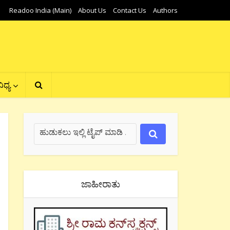
Readoo India (Main)
About Us
Contact Us
Authors
ಿಧ್ಯ
ಜಾಹೀರಾತು