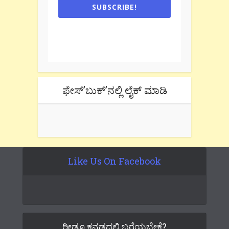
SUBSCRIBE!
One e-mail a week. We don't spam.
Don't forget to check the promotional
tab if you are using gmail.
ಫೇಸ್’ಬುಕ್’ನಲ್ಲಿ ಲೈಕ್ ಮಾಡಿ
Like Us On Facebook
ರೀಡೂ ಕನ್ನಡದಲ್ಲಿ ಬರೆಯಬೇಕೆ?