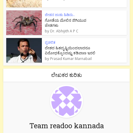
ಜೇಡನ ಜಾಡು ಹಿಡಿದು..
ಗೋಡೆಯ ಮೇಲಿನ ಜಿಗಿಯುವ
ಜೇಡಗಳು
by
Dr. Abhijith A P C
ಪ್ರಚಲಿತ
ದೇಶದ ಹಿತದೃಷ್ಟಿಯಿಂದಲಾದರೂ
ವಿರೋಧಕ್ಕೊಂದಷ್ಟು ಕಡಿವಾಣ ಇರಲಿ
by
Prasad Kumar Marnabail
ಲೇಖಕರ ಕುರಿತು
Team readoo kannada