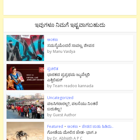
ಇವುಗಳೂ ನಿಮಗೆ ಇಷ್ಟವಾಗಬಹುದು
ಅಂಕಣ
ಸಮಸ್ಯೆಯೆಂದರೆ ಸಾವಲ್ಲ, ಜೀವನ
by
Manu Vaidya
ಪ್ರಚಲಿತ
ಭಾರತದ ಪ್ರಪ್ರಥಮ ಜ್ಯುವೆಲ್ಲರಿ
ಎಕ್ಸಿಬಿಷನ್
by
Team readoo kannada
Uncategorized
ವಲಸಿಗರಾರಲ್ಲ?, ವಲಸೆಯು ನಿಂತರೆ
ಬದುಕಿಲ್ಲ !
by
Guest Author
Featured
•
ಅಂಕಣ
•
ಜೇಡನ ಜಾಡು ಹಿಡಿದು..
ಗೋಡೆಯ ಮೇಲಿನ ಜೇಡ- ಭಾಗ ೨
by
Dr. Abhijith A P C