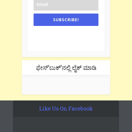
SUBSCRIBE!
One e-mail a week. We don't spam.
Don't forget to check the promotional
tab if you are using gmail.
ಫೇಸ್’ಬುಕ್’ನಲ್ಲಿ ಲೈಕ್ ಮಾಡಿ
Like Us On Facebook