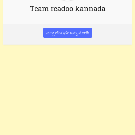
Team readoo kannada
ಎಲ್ಲಾ ಲೇಖನಗಳನ್ನು ನೋಡಿ