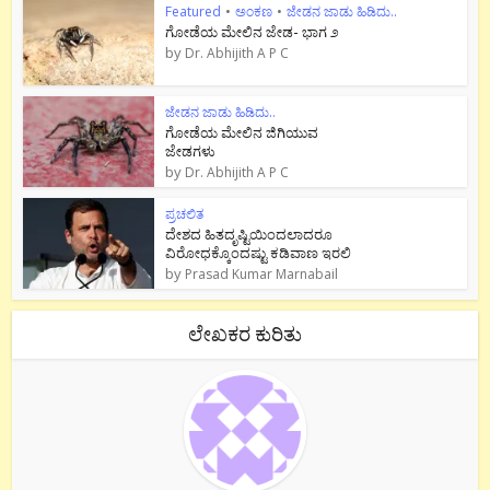
Featured
•
ಅಂಕಣ
•
ಜೇಡನ ಜಾಡು ಹಿಡಿದು..
ಗೋಡೆಯ ಮೇಲಿನ ಜೇಡ- ಭಾಗ ೨
by
Dr. Abhijith A P C
ಜೇಡನ ಜಾಡು ಹಿಡಿದು..
ಗೋಡೆಯ ಮೇಲಿನ ಜಿಗಿಯುವ
ಜೇಡಗಳು
by
Dr. Abhijith A P C
ಪ್ರಚಲಿತ
ದೇಶದ ಹಿತದೃಷ್ಟಿಯಿಂದಲಾದರೂ
ವಿರೋಧಕ್ಕೊಂದಷ್ಟು ಕಡಿವಾಣ ಇರಲಿ
by
Prasad Kumar Marnabail
ಲೇಖಕರ ಕುರಿತು