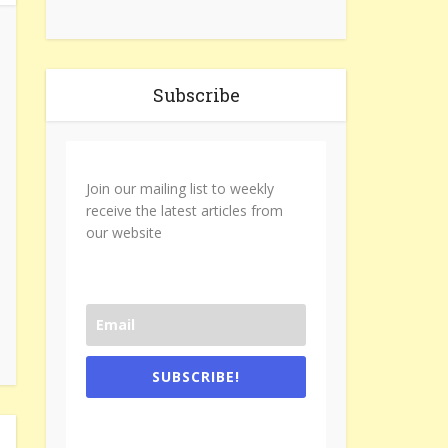
Subscribe
Join our mailing list to weekly
receive the latest articles from
our website
SUBSCRIBE!
One e-mail a week. We don't spam.
Don't forget to check the promotional
tab if you are using gmail.