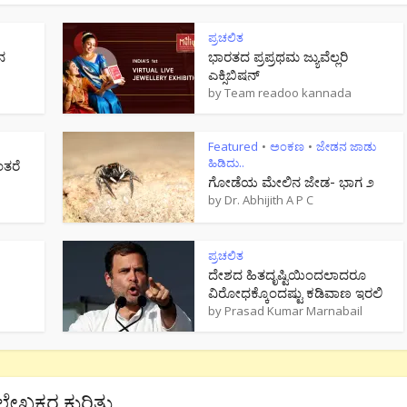
ಪ್ರಚಲಿತ
ನ
ಭಾರತದ ಪ್ರಪ್ರಥಮ ಜ್ಯುವೆಲ್ಲರಿ
ಎಕ್ಸಿಬಿಷನ್
by
Team readoo kannada
Featured
ಅಂಕಣ
ಜೇಡನ ಜಾಡು
•
•
ಹಿಡಿದು..
ಂತರೆ
ಗೋಡೆಯ ಮೇಲಿನ ಜೇಡ- ಭಾಗ ೨
by
Dr. Abhijith A P C
ಪ್ರಚಲಿತ
ದೇಶದ ಹಿತದೃಷ್ಟಿಯಿಂದಲಾದರೂ
ವಿರೋಧಕ್ಕೊಂದಷ್ಟು ಕಡಿವಾಣ ಇರಲಿ
by
Prasad Kumar Marnabail
ಲೇಖಕರ ಕುರಿತು