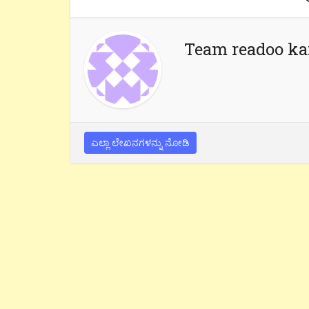
Team readoo k
ಎಲ್ಲಾ ಲೇಖನಗಳನ್ನು ನೋಡಿ