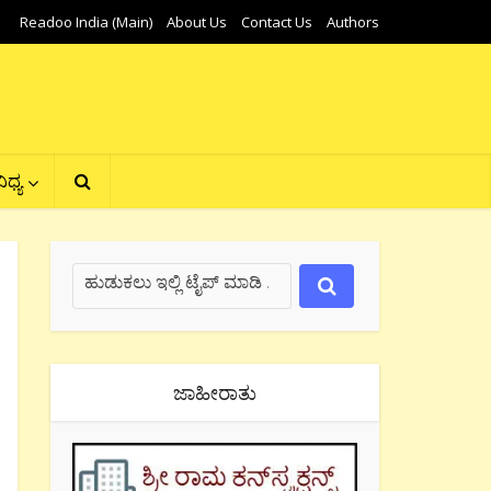
Readoo India (Main)
About Us
Contact Us
Authors
ಿಧ್ಯ
ಜಾಹೀರಾತು