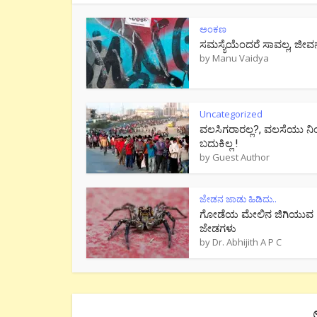
ಅಂಕಣ
ಸಮಸ್ಯೆಯೆಂದರೆ ಸಾವಲ್ಲ, ಜೀವ
by
Manu Vaidya
Uncategorized
ವಲಸಿಗರಾರಲ್ಲ?, ವಲಸೆಯು ನಿ
ಬದುಕಿಲ್ಲ !
by
Guest Author
ಜೇಡನ ಜಾಡು ಹಿಡಿದು..
ಗೋಡೆಯ ಮೇಲಿನ ಜಿಗಿಯುವ
ಜೇಡಗಳು
by
Dr. Abhijith A P C