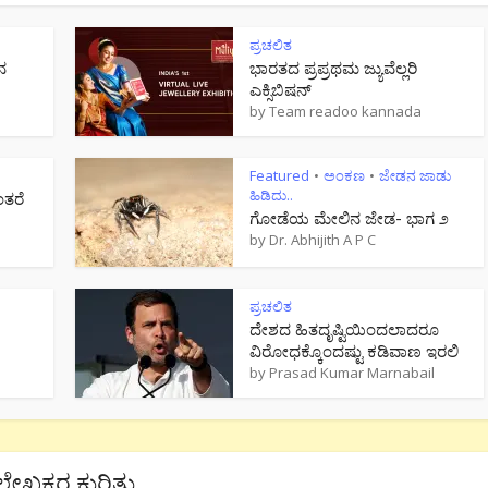
ಪ್ರಚಲಿತ
ನ
ಭಾರತದ ಪ್ರಪ್ರಥಮ ಜ್ಯುವೆಲ್ಲರಿ
ಎಕ್ಸಿಬಿಷನ್
by
Team readoo kannada
Featured
ಅಂಕಣ
ಜೇಡನ ಜಾಡು
•
•
ಹಿಡಿದು..
ಂತರೆ
ಗೋಡೆಯ ಮೇಲಿನ ಜೇಡ- ಭಾಗ ೨
by
Dr. Abhijith A P C
ಪ್ರಚಲಿತ
ದೇಶದ ಹಿತದೃಷ್ಟಿಯಿಂದಲಾದರೂ
ವಿರೋಧಕ್ಕೊಂದಷ್ಟು ಕಡಿವಾಣ ಇರಲಿ
by
Prasad Kumar Marnabail
ಲೇಖಕರ ಕುರಿತು