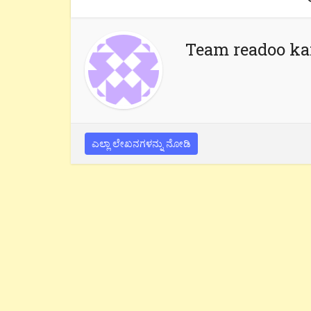
Team readoo k
ಎಲ್ಲಾ ಲೇಖನಗಳನ್ನು ನೋಡಿ