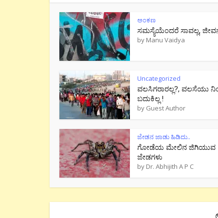
ಅಂಕಣ
ಸಮಸ್ಯೆಯೆಂದರೆ ಸಾವಲ್ಲ, ಜೀವ
by
Manu Vaidya
Uncategorized
ವಲಸಿಗರಾರಲ್ಲ?, ವಲಸೆಯು ನಿ
ಬದುಕಿಲ್ಲ !
by
Guest Author
ಜೇಡನ ಜಾಡು ಹಿಡಿದು..
ಗೋಡೆಯ ಮೇಲಿನ ಜಿಗಿಯುವ
ಜೇಡಗಳು
by
Dr. Abhijith A P C