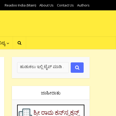
Readoo India (Main)
About Us
Contact Us
Authors
ಿಧ್ಯ
ಜಾಹೀರಾತು