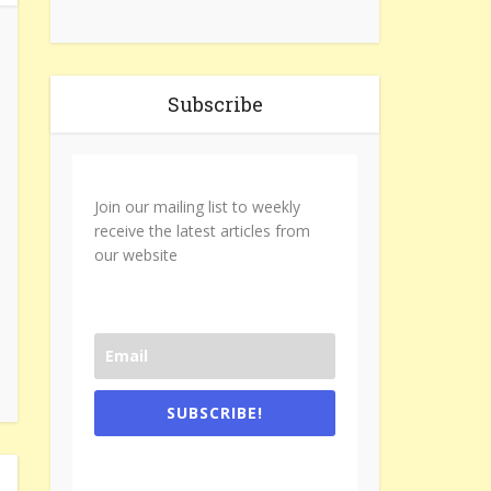
Subscribe
Join our mailing list to weekly
receive the latest articles from
our website
SUBSCRIBE!
One e-mail a week. We don't spam.
Don't forget to check the promotional
tab if you are using gmail.