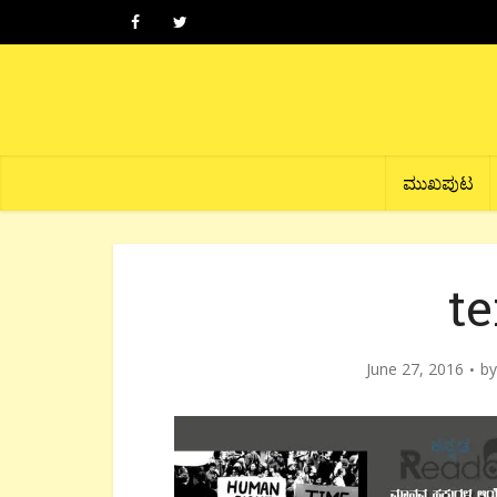
ಮುಖಪುಟ
t
June 27, 2016
b