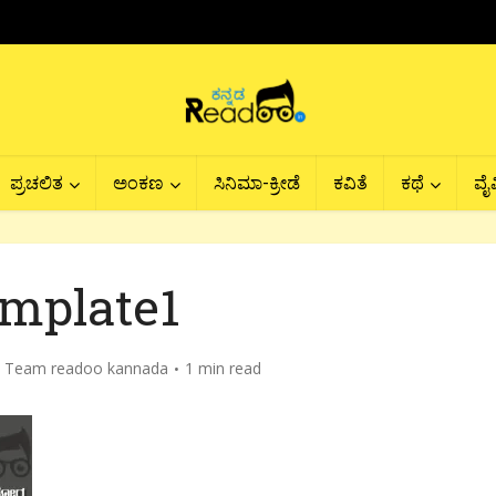
ಪ್ರಚಲಿತ
ಅಂಕಣ
ಸಿನಿಮಾ-ಕ್ರೀಡೆ
ಕವಿತೆ
ಕಥೆ
ವೈವ
emplate1
y
Team readoo kannada
1 min read