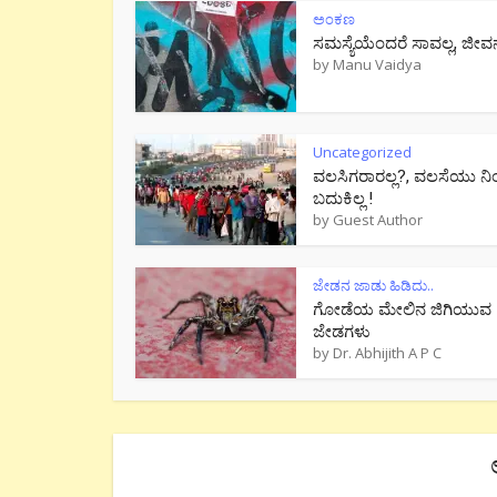
ಅಂಕಣ
ಸಮಸ್ಯೆಯೆಂದರೆ ಸಾವಲ್ಲ, ಜೀವ
by
Manu Vaidya
Uncategorized
ವಲಸಿಗರಾರಲ್ಲ?, ವಲಸೆಯು ನಿ
ಬದುಕಿಲ್ಲ !
by
Guest Author
ಜೇಡನ ಜಾಡು ಹಿಡಿದು..
ಗೋಡೆಯ ಮೇಲಿನ ಜಿಗಿಯುವ
ಜೇಡಗಳು
by
Dr. Abhijith A P C