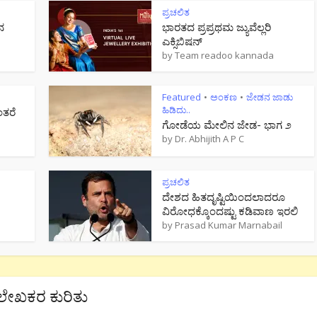
ಪ್ರಚಲಿತ
ನ
ಭಾರತದ ಪ್ರಪ್ರಥಮ ಜ್ಯುವೆಲ್ಲರಿ
ಎಕ್ಸಿಬಿಷನ್
by
Team readoo kannada
Featured
ಅಂಕಣ
ಜೇಡನ ಜಾಡು
•
•
ಹಿಡಿದು..
ಂತರೆ
ಗೋಡೆಯ ಮೇಲಿನ ಜೇಡ- ಭಾಗ ೨
by
Dr. Abhijith A P C
ಪ್ರಚಲಿತ
ದೇಶದ ಹಿತದೃಷ್ಟಿಯಿಂದಲಾದರೂ
ವಿರೋಧಕ್ಕೊಂದಷ್ಟು ಕಡಿವಾಣ ಇರಲಿ
by
Prasad Kumar Marnabail
ಲೇಖಕರ ಕುರಿತು