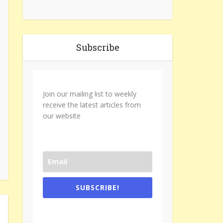
Subscribe
Join our mailing list to weekly
receive the latest articles from
our website
SUBSCRIBE!
One e-mail a week. We don't spam.
Don't forget to check the promotional
tab if you are using gmail.