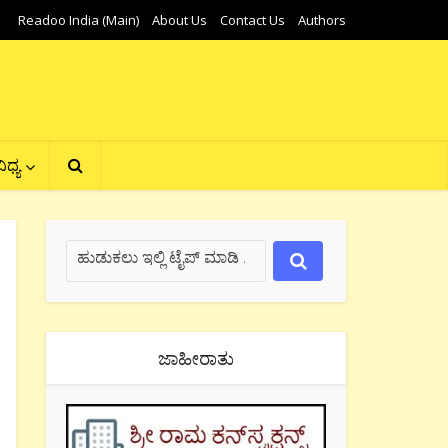
Readoo India (Main)
About Us
Contact Us
Authors
ಿಧ್ಯ
ಜಾಹೀರಾತು