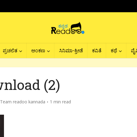
ಪ್ರಚಲಿತ
ಅಂಕಣ
ಸಿನಿಮಾ-ಕ್ರೀಡೆ
ಕವಿತೆ
ಕಥೆ
ವೈವ
nload (2)
Team readoo kannada
1 min read