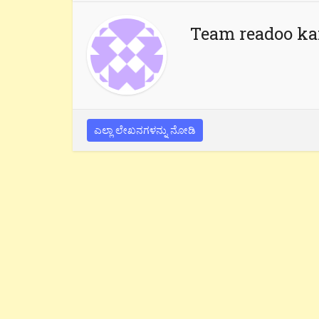
Team readoo k
ಎಲ್ಲಾ ಲೇಖನಗಳನ್ನು ನೋಡಿ