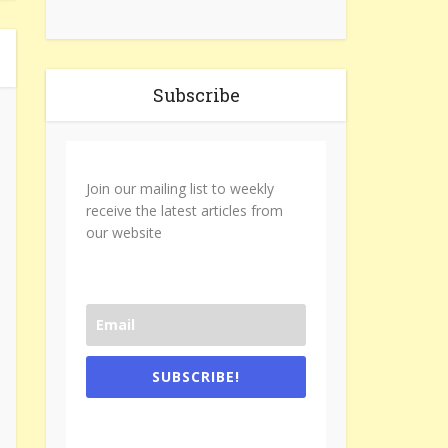
Subscribe
Join our mailing list to weekly
receive the latest articles from
our website
SUBSCRIBE!
One e-mail a week. We don't spam.
Don't forget to check the promotional
tab if you are using gmail.