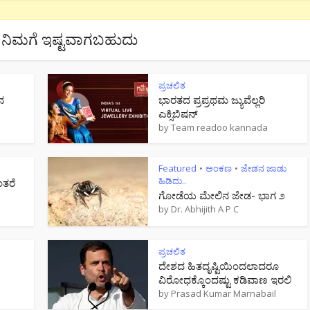
ನಿಮಗೆ ಇಷ್ಟವಾಗಬಹುದು
ಪ್ರಚಲಿತ
ನ
ಭಾರತದ ಪ್ರಪ್ರಥಮ ಜ್ಯುವೆಲ್ಲರಿ
ಎಕ್ಸಿಬಿಷನ್
by
Team readoo kannada
Featured
ಅಂಕಣ
ಜೇಡನ ಜಾಡು
•
•
ಹಿಡಿದು..
ಂತರೆ
ಗೋಡೆಯ ಮೇಲಿನ ಜೇಡ- ಭಾಗ ೨
by
Dr. Abhijith A P C
ಪ್ರಚಲಿತ
ದೇಶದ ಹಿತದೃಷ್ಟಿಯಿಂದಲಾದರೂ
ವಿರೋಧಕ್ಕೊಂದಷ್ಟು ಕಡಿವಾಣ ಇರಲಿ
by
Prasad Kumar Marnabail