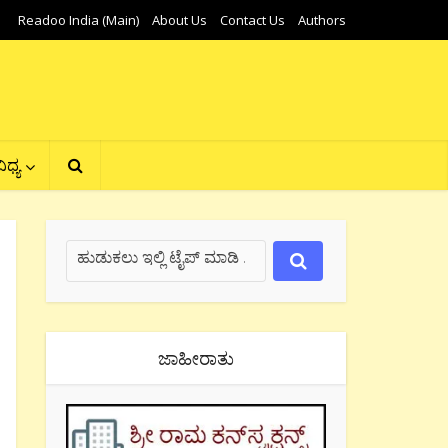
Readoo India (Main)
About Us
Contact Us
Authors
ಿಧ್ಯ
ಜಾಹೀರಾತು