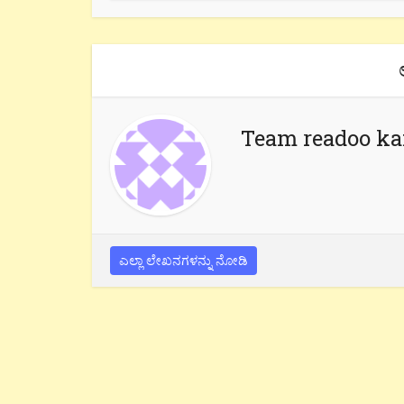
Team readoo k
ಎಲ್ಲಾ ಲೇಖನಗಳನ್ನು ನೋಡಿ