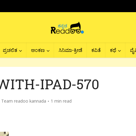
ಪ್ರಚಲಿತ
ಅಂಕಣ
ಸಿನಿಮಾ-ಕ್ರೀಡೆ
ಕವಿತೆ
ಕಥೆ
ವೈವ
WITH-IPAD-570
y
Team readoo kannada
1 min read