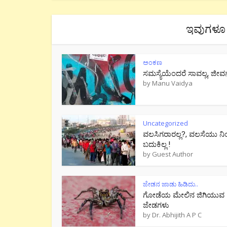
ಇವುಗಳೂ 
ಅಂಕಣ
ಸಮಸ್ಯೆಯೆಂದರೆ ಸಾವಲ್ಲ, ಜೀವ
by
Manu Vaidya
Uncategorized
ವಲಸಿಗರಾರಲ್ಲ?, ವಲಸೆಯು ನಿ
ಬದುಕಿಲ್ಲ !
by
Guest Author
ಜೇಡನ ಜಾಡು ಹಿಡಿದು..
ಗೋಡೆಯ ಮೇಲಿನ ಜಿಗಿಯುವ
ಜೇಡಗಳು
by
Dr. Abhijith A P C