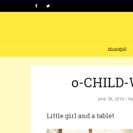
ಮುಖಪುಟ
o-CHILD-
June 28, 2016
b
Little girl and a tablet