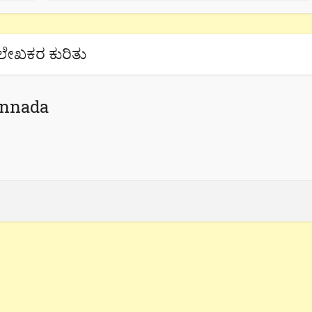
ಲೇಖಕರ ಕುರಿತು
annada