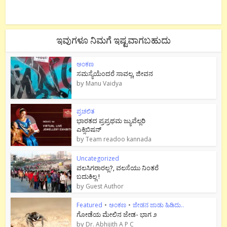
ಇವುಗಳೂ ನಿಮಗೆ ಇಷ್ಟವಾಗಬಹುದು
ಅಂಕಣ
ಸಮಸ್ಯೆಯೆಂದರೆ ಸಾವಲ್ಲ, ಜೀವನ
by
Manu Vaidya
ಪ್ರಚಲಿತ
ಭಾರತದ ಪ್ರಪ್ರಥಮ ಜ್ಯುವೆಲ್ಲರಿ
ಎಕ್ಸಿಬಿಷನ್
by
Team readoo kannada
Uncategorized
ವಲಸಿಗರಾರಲ್ಲ?, ವಲಸೆಯು ನಿಂತರೆ
ಬದುಕಿಲ್ಲ !
by
Guest Author
Featured
•
ಅಂಕಣ
•
ಜೇಡನ ಜಾಡು ಹಿಡಿದು..
ಗೋಡೆಯ ಮೇಲಿನ ಜೇಡ- ಭಾಗ ೨
by
Dr. Abhijith A P C