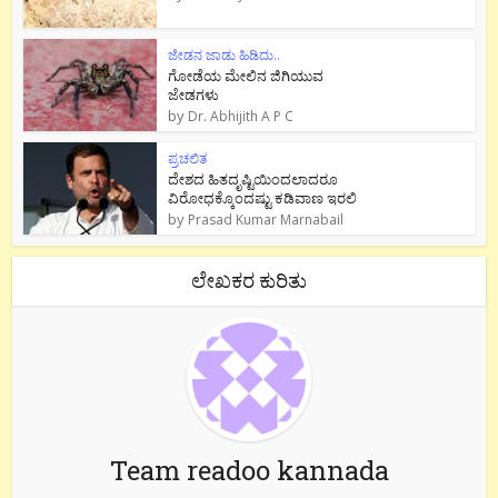
ಜೇಡನ ಜಾಡು ಹಿಡಿದು..
ಗೋಡೆಯ ಮೇಲಿನ ಜಿಗಿಯುವ
ಜೇಡಗಳು
by
Dr. Abhijith A P C
ಪ್ರಚಲಿತ
ದೇಶದ ಹಿತದೃಷ್ಟಿಯಿಂದಲಾದರೂ
ವಿರೋಧಕ್ಕೊಂದಷ್ಟು ಕಡಿವಾಣ ಇರಲಿ
by
Prasad Kumar Marnabail
ಲೇಖಕರ ಕುರಿತು
Team readoo kannada