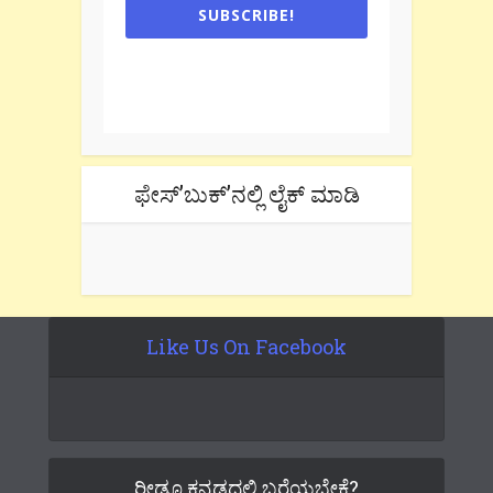
SUBSCRIBE!
One e-mail a week. We don't spam.
Don't forget to check the promotional
tab if you are using gmail.
ಫೇಸ್’ಬುಕ್’ನಲ್ಲಿ ಲೈಕ್ ಮಾಡಿ
Like Us On Facebook
ರೀಡೂ ಕನ್ನಡದಲ್ಲಿ ಬರೆಯಬೇಕೆ?