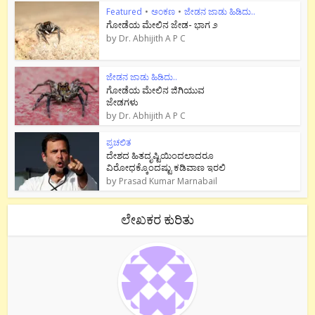
Featured
•
ಅಂಕಣ
•
ಜೇಡನ ಜಾಡು ಹಿಡಿದು..
ಗೋಡೆಯ ಮೇಲಿನ ಜೇಡ- ಭಾಗ ೨
by
Dr. Abhijith A P C
ಜೇಡನ ಜಾಡು ಹಿಡಿದು..
ಗೋಡೆಯ ಮೇಲಿನ ಜಿಗಿಯುವ
ಜೇಡಗಳು
by
Dr. Abhijith A P C
ಪ್ರಚಲಿತ
ದೇಶದ ಹಿತದೃಷ್ಟಿಯಿಂದಲಾದರೂ
ವಿರೋಧಕ್ಕೊಂದಷ್ಟು ಕಡಿವಾಣ ಇರಲಿ
by
Prasad Kumar Marnabail
ಲೇಖಕರ ಕುರಿತು