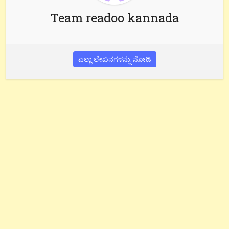
Team readoo kannada
ಎಲ್ಲಾ ಲೇಖನಗಳನ್ನು ನೋಡಿ