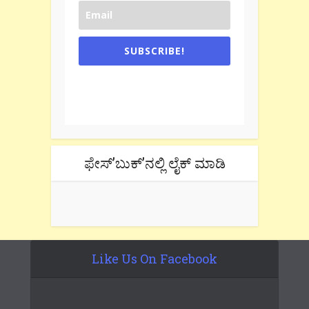
SUBSCRIBE!
One e-mail a week. We don't spam.
Don't forget to check the promotional
tab if you are using gmail.
ಫೇಸ್’ಬುಕ್’ನಲ್ಲಿ ಲೈಕ್ ಮಾಡಿ
Like Us On Facebook