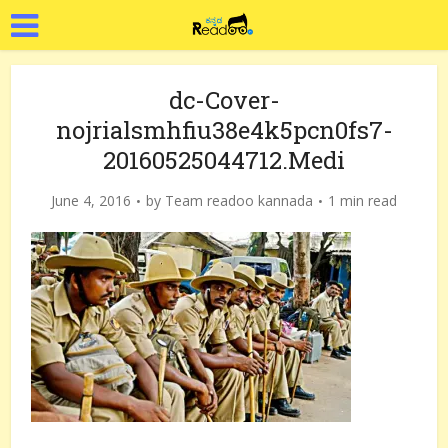
dc-Cover-
nojrialsmhfiu38e4k5pcn0fs7-
20160525044712.Medi
June 4, 2016
by
Team readoo kannada
1 min read