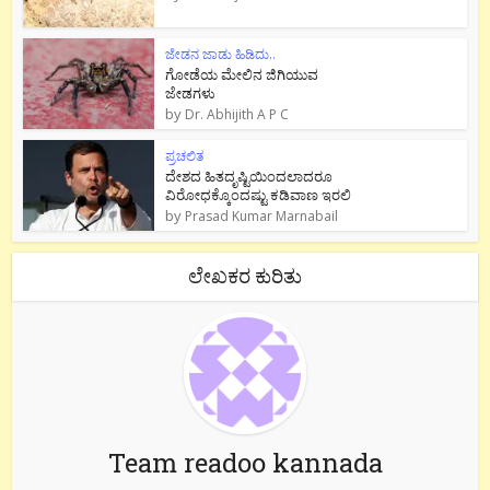
ಜೇಡನ ಜಾಡು ಹಿಡಿದು..
ಗೋಡೆಯ ಮೇಲಿನ ಜಿಗಿಯುವ
ಜೇಡಗಳು
by
Dr. Abhijith A P C
ಪ್ರಚಲಿತ
ದೇಶದ ಹಿತದೃಷ್ಟಿಯಿಂದಲಾದರೂ
ವಿರೋಧಕ್ಕೊಂದಷ್ಟು ಕಡಿವಾಣ ಇರಲಿ
by
Prasad Kumar Marnabail
ಲೇಖಕರ ಕುರಿತು
Team readoo kannada