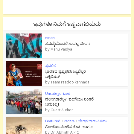
ಇವುಗಳೂ ನಿಮಗೆ ಇಷ್ಟವಾಗಬಹುದು
ಅಂಕಣ
ಸಮಸ್ಯೆಯೆಂದರೆ ಸಾವಲ್ಲ, ಜೀವನ
by
Manu Vaidya
ಪ್ರಚಲಿತ
ಭಾರತದ ಪ್ರಪ್ರಥಮ ಜ್ಯುವೆಲ್ಲರಿ
ಎಕ್ಸಿಬಿಷನ್
by
Team readoo kannada
Uncategorized
ವಲಸಿಗರಾರಲ್ಲ?, ವಲಸೆಯು ನಿಂತರೆ
ಬದುಕಿಲ್ಲ !
by
Guest Author
Featured
•
ಅಂಕಣ
•
ಜೇಡನ ಜಾಡು ಹಿಡಿದು..
ಗೋಡೆಯ ಮೇಲಿನ ಜೇಡ- ಭಾಗ ೨
by
Dr. Abhijith A P C