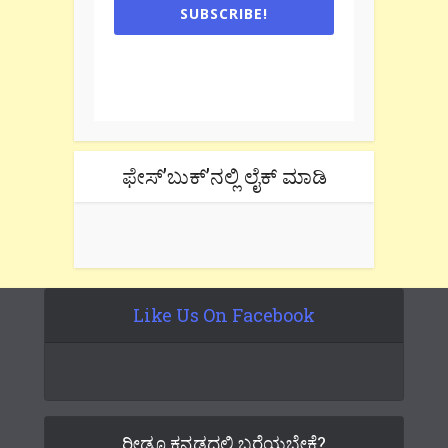
SUBSCRIBE!
One e-mail a week. We don't spam.
Don't forget to check the promotional
tab if you are using gmail.
ಫೇಸ್’ಬುಕ್’ನಲ್ಲಿ ಲೈಕ್ ಮಾಡಿ
Like Us On Facebook
ರೀಡೂ ಕನ್ನಡದಲ್ಲಿ ಬರೆಯಬೇಕೆ?