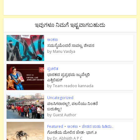
ಇವುಗಳೂ ನಿಮಗೆ ಇಷ್ಟವಾಗಬಹುದು
ಅಂಕಣ
ಸಮಸ್ಯೆಯೆಂದರೆ ಸಾವಲ್ಲ, ಜೀವನ
by
Manu Vaidya
ಪ್ರಚಲಿತ
ಭಾರತದ ಪ್ರಪ್ರಥಮ ಜ್ಯುವೆಲ್ಲರಿ
ಎಕ್ಸಿಬಿಷನ್
by
Team readoo kannada
Uncategorized
ವಲಸಿಗರಾರಲ್ಲ?, ವಲಸೆಯು ನಿಂತರೆ
ಬದುಕಿಲ್ಲ !
by
Guest Author
Featured
•
ಅಂಕಣ
•
ಜೇಡನ ಜಾಡು ಹಿಡಿದು..
ಗೋಡೆಯ ಮೇಲಿನ ಜೇಡ- ಭಾಗ ೨
by
Dr. Abhijith A P C