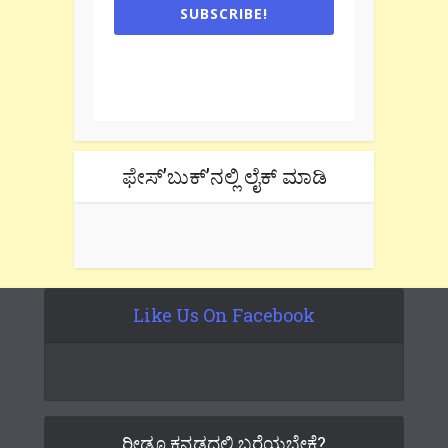
SUBSCRIBE!
One e-mail a week. We don't spam.
Don't forget to check the promotional
tab if you are using gmail.
ಫೇಸ್’ಬುಕ್’ನಲ್ಲಿ ಲೈಕ್ ಮಾಡಿ
Like Us On Facebook
ರೀಡೂ ಕನ್ನಡದಲ್ಲಿ ಬರೆಯಬೇಕೆ?