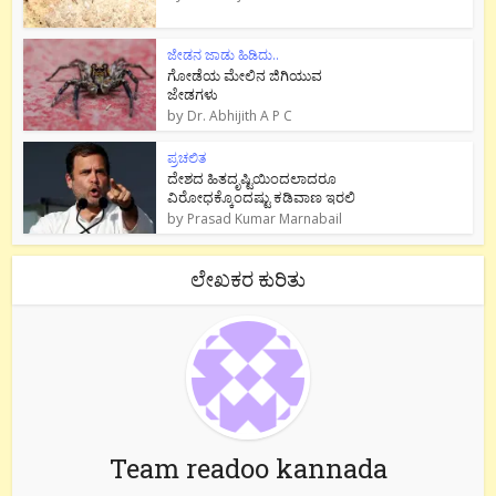
ಜೇಡನ ಜಾಡು ಹಿಡಿದು..
ಗೋಡೆಯ ಮೇಲಿನ ಜಿಗಿಯುವ
ಜೇಡಗಳು
by
Dr. Abhijith A P C
ಪ್ರಚಲಿತ
ದೇಶದ ಹಿತದೃಷ್ಟಿಯಿಂದಲಾದರೂ
ವಿರೋಧಕ್ಕೊಂದಷ್ಟು ಕಡಿವಾಣ ಇರಲಿ
by
Prasad Kumar Marnabail
ಲೇಖಕರ ಕುರಿತು
Team readoo kannada