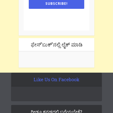
SUBSCRIBE!
One e-mail a week. We don't spam.
Don't forget to check the promotional
tab if you are using gmail.
ಫೇಸ್’ಬುಕ್’ನಲ್ಲಿ ಲೈಕ್ ಮಾಡಿ
Like Us On Facebook
ರೀಡೂ ಕನ್ನಡದಲ್ಲಿ ಬರೆಯಬೇಕೆ?