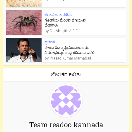
ಜೇಡನ ಜಾಡು ಹಿಡಿದು..
ಗೋಡೆಯ ಮೇಲಿನ ಜಿಗಿಯುವ
ಜೇಡಗಳು
by
Dr. Abhijith A P C
ಪ್ರಚಲಿತ
ದೇಶದ ಹಿತದೃಷ್ಟಿಯಿಂದಲಾದರೂ
ವಿರೋಧಕ್ಕೊಂದಷ್ಟು ಕಡಿವಾಣ ಇರಲಿ
by
Prasad Kumar Marnabail
ಲೇಖಕರ ಕುರಿತು
Team readoo kannada