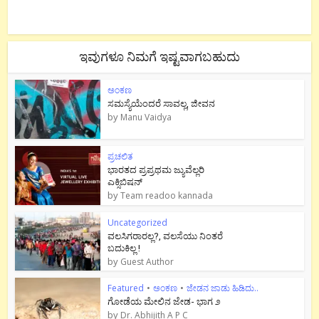
ಇವುಗಳೂ ನಿಮಗೆ ಇಷ್ಟವಾಗಬಹುದು
ಅಂಕಣ
ಸಮಸ್ಯೆಯೆಂದರೆ ಸಾವಲ್ಲ, ಜೀವನ
by
Manu Vaidya
ಪ್ರಚಲಿತ
ಭಾರತದ ಪ್ರಪ್ರಥಮ ಜ್ಯುವೆಲ್ಲರಿ
ಎಕ್ಸಿಬಿಷನ್
by
Team readoo kannada
Uncategorized
ವಲಸಿಗರಾರಲ್ಲ?, ವಲಸೆಯು ನಿಂತರೆ
ಬದುಕಿಲ್ಲ !
by
Guest Author
Featured
•
ಅಂಕಣ
•
ಜೇಡನ ಜಾಡು ಹಿಡಿದು..
ಗೋಡೆಯ ಮೇಲಿನ ಜೇಡ- ಭಾಗ ೨
by
Dr. Abhijith A P C