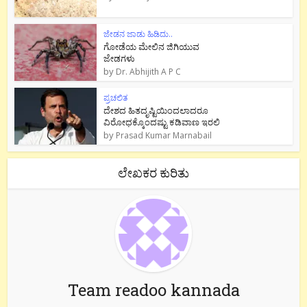
ಜೇಡನ ಜಾಡು ಹಿಡಿದು..
ಗೋಡೆಯ ಮೇಲಿನ ಜಿಗಿಯುವ
ಜೇಡಗಳು
by
Dr. Abhijith A P C
ಪ್ರಚಲಿತ
ದೇಶದ ಹಿತದೃಷ್ಟಿಯಿಂದಲಾದರೂ
ವಿರೋಧಕ್ಕೊಂದಷ್ಟು ಕಡಿವಾಣ ಇರಲಿ
by
Prasad Kumar Marnabail
ಲೇಖಕರ ಕುರಿತು
Team readoo kannada