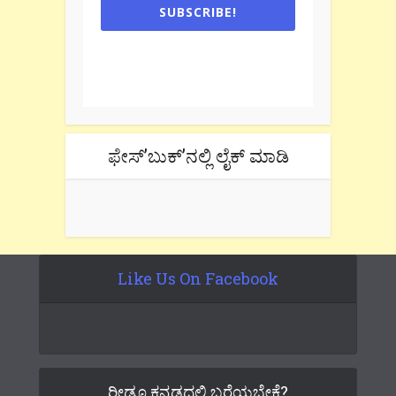
SUBSCRIBE!
One e-mail a week. We don't spam.
Don't forget to check the promotional
tab if you are using gmail.
ಫೇಸ್’ಬುಕ್’ನಲ್ಲಿ ಲೈಕ್ ಮಾಡಿ
Like Us On Facebook
ರೀಡೂ ಕನ್ನಡದಲ್ಲಿ ಬರೆಯಬೇಕೆ?