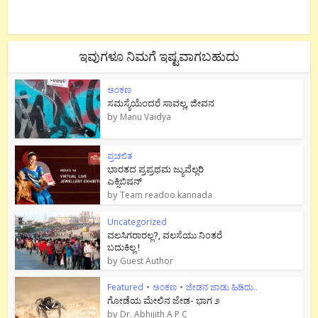
ಇವುಗಳೂ ನಿಮಗೆ ಇಷ್ಟವಾಗಬಹುದು
ಅಂಕಣ
ಸಮಸ್ಯೆಯೆಂದರೆ ಸಾವಲ್ಲ, ಜೀವನ
by
Manu Vaidya
ಪ್ರಚಲಿತ
ಭಾರತದ ಪ್ರಪ್ರಥಮ ಜ್ಯುವೆಲ್ಲರಿ
ಎಕ್ಸಿಬಿಷನ್
by
Team readoo kannada
Uncategorized
ವಲಸಿಗರಾರಲ್ಲ?, ವಲಸೆಯು ನಿಂತರೆ
ಬದುಕಿಲ್ಲ !
by
Guest Author
Featured
•
ಅಂಕಣ
•
ಜೇಡನ ಜಾಡು ಹಿಡಿದು..
ಗೋಡೆಯ ಮೇಲಿನ ಜೇಡ- ಭಾಗ ೨
by
Dr. Abhijith A P C