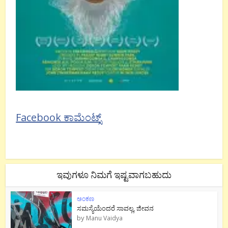
Facebook ಕಾಮೆಂಟ್ಸ್
ಇವುಗಳೂ ನಿಮಗೆ ಇಷ್ಟವಾಗಬಹುದು
ಅಂಕಣ
ಸಮಸ್ಯೆಯೆಂದರೆ ಸಾವಲ್ಲ, ಜೀವನ
by
Manu Vaidya