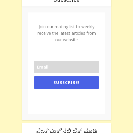
Join our mailing list to weekly
receive the latest articles from
our website
SUBSCRIBE!
One e-mail a week. We don't spam.
Don't forget to check the promotional
tab if you are using gmail.
ಫೇಸ್’ಬುಕ್’ನಲ್ಲಿ ಲೈಕ್ ಮಾಡಿ