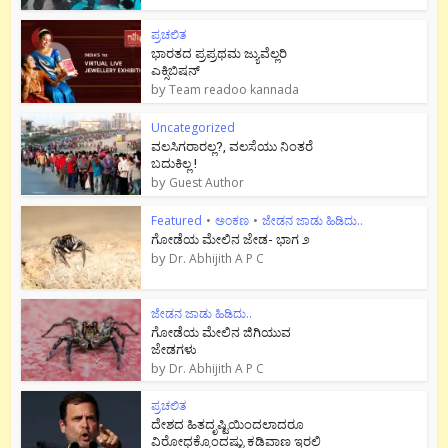
ಪ್ರಚಲಿತ
ಭಾರತದ ಪ್ರಪ್ರಥಮ ಜ್ಯುವೆಲ್ಲರಿ
ಎಕ್ಸಿಬಿಷನ್
by
Team readoo kannada
Uncategorized
ವಲಸಿಗರಾರಲ್ಲ?, ವಲಸೆಯು ನಿಂತರೆ
ಬದುಕಿಲ್ಲ !
by
Guest Author
Featured
•
ಅಂಕಣ
•
ಜೇಡನ ಜಾಡು ಹಿಡಿದು..
ಗೋಡೆಯ ಮೇಲಿನ ಜೇಡ- ಭಾಗ ೨
by
Dr. Abhijith A P C
ಜೇಡನ ಜಾಡು ಹಿಡಿದು..
ಗೋಡೆಯ ಮೇಲಿನ ಜಿಗಿಯುವ
ಜೇಡಗಳು
by
Dr. Abhijith A P C
ಪ್ರಚಲಿತ
ದೇಶದ ಹಿತದೃಷ್ಟಿಯಿಂದಲಾದರೂ
ವಿರೋಧಕ್ಕೊಂದಷ್ಟು ಕಡಿವಾಣ ಇರಲಿ