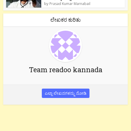
by
Prasad Kumar Marnabail
ಲೇಖಕರ ಕುರಿತು
Team readoo kannada
ಎಲ್ಲಾ ಲೇಖನಗಳನ್ನು ನೋಡಿ