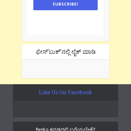
SUBSCRIBE!
One e-mail a week. We don't spam.
Don't forget to check the promotional
tab if you are using gmail.
ಫೇಸ್’ಬುಕ್’ನಲ್ಲಿ ಲೈಕ್ ಮಾಡಿ
Like Us On Facebook
ರೀಡೂ ಕನ್ನಡದಲ್ಲಿ ಬರೆಯಬೇಕೆ?