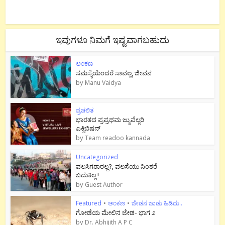
ಇವುಗಳೂ ನಿಮಗೆ ಇಷ್ಟವಾಗಬಹುದು
ಅಂಕಣ
ಸಮಸ್ಯೆಯೆಂದರೆ ಸಾವಲ್ಲ, ಜೀವನ
by
Manu Vaidya
ಪ್ರಚಲಿತ
ಭಾರತದ ಪ್ರಪ್ರಥಮ ಜ್ಯುವೆಲ್ಲರಿ
ಎಕ್ಸಿಬಿಷನ್
by
Team readoo kannada
Uncategorized
ವಲಸಿಗರಾರಲ್ಲ?, ವಲಸೆಯು ನಿಂತರೆ
ಬದುಕಿಲ್ಲ !
by
Guest Author
Featured
•
ಅಂಕಣ
•
ಜೇಡನ ಜಾಡು ಹಿಡಿದು..
ಗೋಡೆಯ ಮೇಲಿನ ಜೇಡ- ಭಾಗ ೨
by
Dr. Abhijith A P C