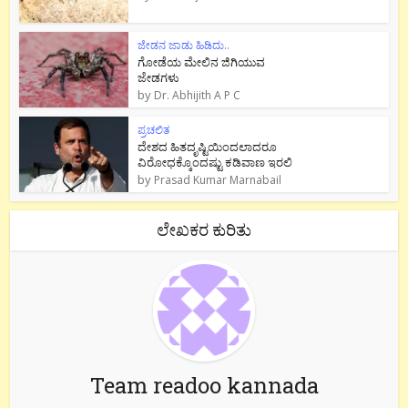
ಜೇಡನ ಜಾಡು ಹಿಡಿದು..
ಗೋಡೆಯ ಮೇಲಿನ ಜಿಗಿಯುವ
ಜೇಡಗಳು
by
Dr. Abhijith A P C
ಪ್ರಚಲಿತ
ದೇಶದ ಹಿತದೃಷ್ಟಿಯಿಂದಲಾದರೂ
ವಿರೋಧಕ್ಕೊಂದಷ್ಟು ಕಡಿವಾಣ ಇರಲಿ
by
Prasad Kumar Marnabail
ಲೇಖಕರ ಕುರಿತು
Team readoo kannada