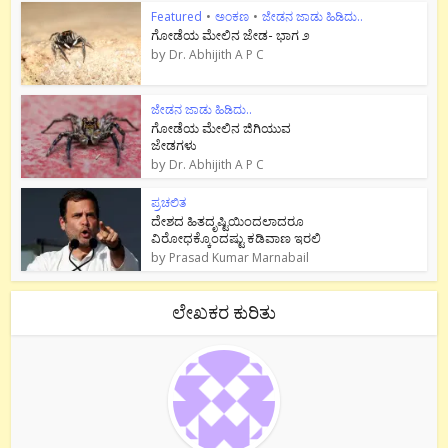
Featured
•
ಅಂಕಣ
•
ಜೇಡನ ಜಾಡು ಹಿಡಿದು..
ಗೋಡೆಯ ಮೇಲಿನ ಜೇಡ- ಭಾಗ ೨
by
Dr. Abhijith A P C
ಜೇಡನ ಜಾಡು ಹಿಡಿದು..
ಗೋಡೆಯ ಮೇಲಿನ ಜಿಗಿಯುವ
ಜೇಡಗಳು
by
Dr. Abhijith A P C
ಪ್ರಚಲಿತ
ದೇಶದ ಹಿತದೃಷ್ಟಿಯಿಂದಲಾದರೂ
ವಿರೋಧಕ್ಕೊಂದಷ್ಟು ಕಡಿವಾಣ ಇರಲಿ
by
Prasad Kumar Marnabail
ಲೇಖಕರ ಕುರಿತು