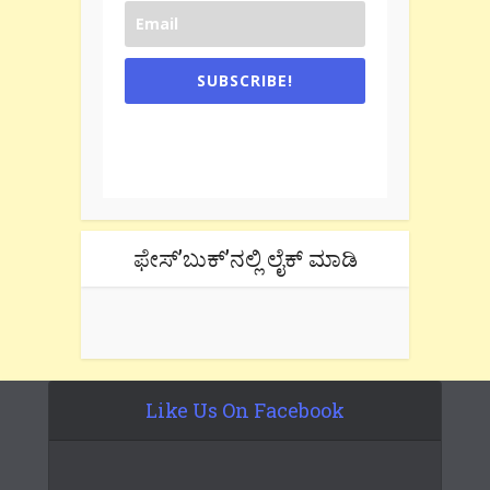
SUBSCRIBE!
One e-mail a week. We don't spam.
Don't forget to check the promotional
tab if you are using gmail.
ಫೇಸ್’ಬುಕ್’ನಲ್ಲಿ ಲೈಕ್ ಮಾಡಿ
Like Us On Facebook