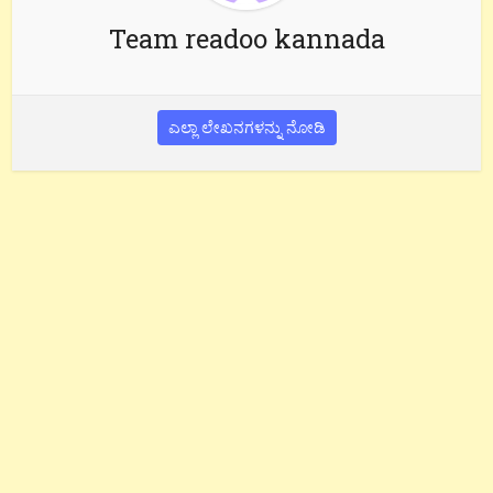
Team readoo kannada
ಎಲ್ಲಾ ಲೇಖನಗಳನ್ನು ನೋಡಿ