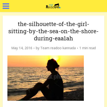
the-silhouette-of-the-girl-
sitting-by-the-sea-on-the-shore-
during-eaa1ah
May 14, 2016
by
Team readoo kannada
1 min read