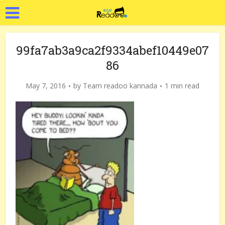
99fa7ab3a9ca2f9334abef10449e07
86
May 7, 2016
by
Team readoo kannada
1 min read