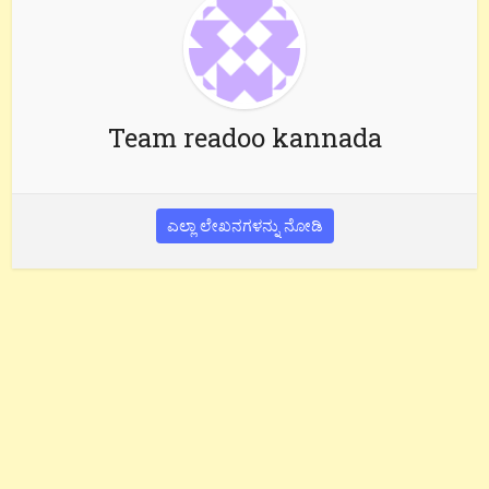
Team readoo kannada
ಎಲ್ಲಾ ಲೇಖನಗಳನ್ನು ನೋಡಿ