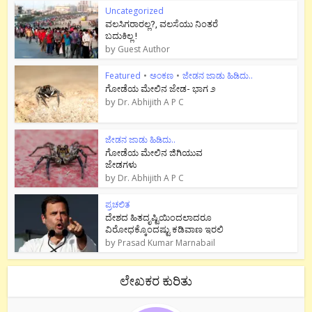
Uncategorized
ವಲಸಿಗರಾರಲ್ಲ?, ವಲಸೆಯು ನಿಂತರೆ
ಬದುಕಿಲ್ಲ !
by
Guest Author
Featured
•
ಅಂಕಣ
•
ಜೇಡನ ಜಾಡು ಹಿಡಿದು..
ಗೋಡೆಯ ಮೇಲಿನ ಜೇಡ- ಭಾಗ ೨
by
Dr. Abhijith A P C
ಜೇಡನ ಜಾಡು ಹಿಡಿದು..
ಗೋಡೆಯ ಮೇಲಿನ ಜಿಗಿಯುವ
ಜೇಡಗಳು
by
Dr. Abhijith A P C
ಪ್ರಚಲಿತ
ದೇಶದ ಹಿತದೃಷ್ಟಿಯಿಂದಲಾದರೂ
ವಿರೋಧಕ್ಕೊಂದಷ್ಟು ಕಡಿವಾಣ ಇರಲಿ
by
Prasad Kumar Marnabail
ಲೇಖಕರ ಕುರಿತು