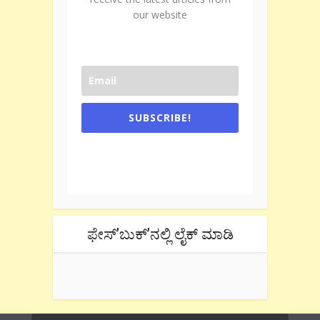
our website
SUBSCRIBE!
One e-mail a week. We don't spam.
Don't forget to check the promotional
tab if you are using gmail.
ಫೇಸ್’ಬುಕ್’ನಲ್ಲಿ ಲೈಕ್ ಮಾಡಿ