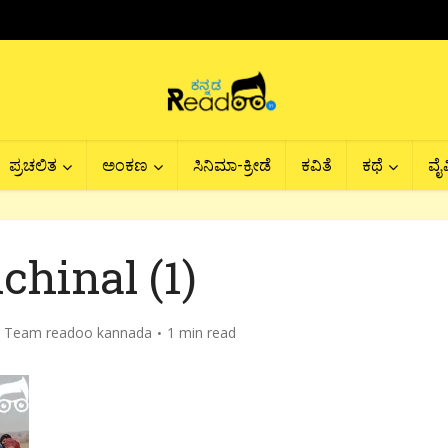
ಪ್ರಚಲಿತ
ಅಂಕಣ
ಸಿನಿಮಾ-ಕ್ರೀಡೆ
ಕವಿತೆ
ಕಥೆ
ವೈವ
chinal (1)
y
Team readoo kannada
1 min read