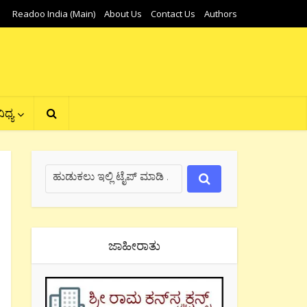
Readoo India (Main)
About Us
Contact Us
Authors
ಿಧ್ಯ
ಜಾಹೀರಾತು