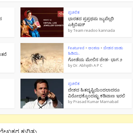
ಪ್ರಚಲಿತ
ನ
ಭಾರತದ ಪ್ರಪ್ರಥಮ ಜ್ಯುವೆಲ್ಲರಿ
ಎಕ್ಸಿಬಿಷನ್
by
Team readoo kannada
Featured
ಅಂಕಣ
ಜೇಡನ ಜಾಡು
•
•
ಹಿಡಿದು..
ಂತರೆ
ಗೋಡೆಯ ಮೇಲಿನ ಜೇಡ- ಭಾಗ ೨
by
Dr. Abhijith A P C
ಪ್ರಚಲಿತ
ದೇಶದ ಹಿತದೃಷ್ಟಿಯಿಂದಲಾದರೂ
ವಿರೋಧಕ್ಕೊಂದಷ್ಟು ಕಡಿವಾಣ ಇರಲಿ
by
Prasad Kumar Marnabail
ಲೇಖಕರ ಕುರಿತು