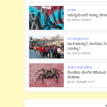
ಅಂಕಣ
ಸಮಸ್ಯೆಯೆಂದರೆ ಸಾವಲ್ಲ, ಜೀವ
by
Manu Vaidya
Uncategorized
ವಲಸಿಗರಾರಲ್ಲ?, ವಲಸೆಯು ನಿ
ಬದುಕಿಲ್ಲ !
by
Guest Author
ಜೇಡನ ಜಾಡು ಹಿಡಿದು..
ಗೋಡೆಯ ಮೇಲಿನ ಜಿಗಿಯುವ
ಜೇಡಗಳು
by
Dr. Abhijith A P C