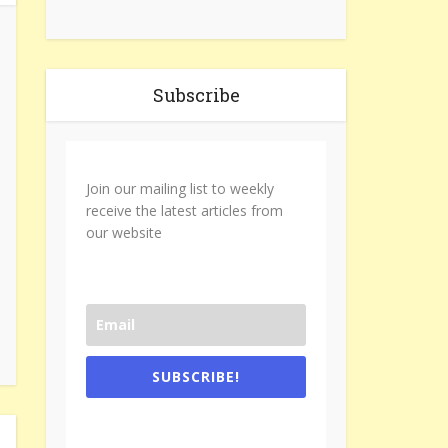
Subscribe
Join our mailing list to weekly
receive the latest articles from
our website
SUBSCRIBE!
One e-mail a week. We don't spam.
Don't forget to check the promotional
tab if you are using gmail.