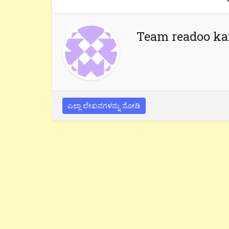
Team readoo k
ಎಲ್ಲಾ ಲೇಖನಗಳನ್ನು ನೋಡಿ