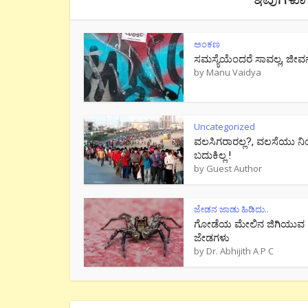
ಅಂಕಣ
ಸಮಸ್ಯೆಯೆಂದರೆ ಸಾವಲ್ಲ, ಜೀವ
by
Manu Vaidya
Uncategorized
ವಲಸಿಗರಾರಲ್ಲ?, ವಲಸೆಯು ನಿ
ಬದುಕಿಲ್ಲ !
by
Guest Author
ಜೇಡನ ಜಾಡು ಹಿಡಿದು..
ಗೋಡೆಯ ಮೇಲಿನ ಜಿಗಿಯುವ
ಜೇಡಗಳು
by
Dr. Abhijith A P C