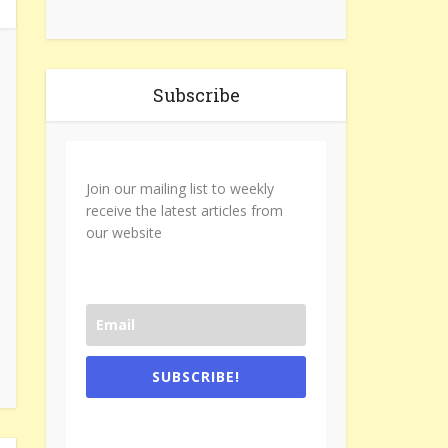
Subscribe
Join our mailing list to weekly
receive the latest articles from
our website
SUBSCRIBE!
One e-mail a week. We don't spam.
Don't forget to check the promotional
tab if you are using gmail.