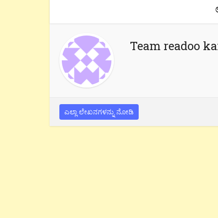
Team readoo k
ಎಲ್ಲಾ ಲೇಖನಗಳನ್ನು ನೋಡಿ