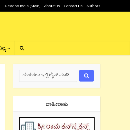
Readoo India (Main)
About Us
Contact Us
Authors
ಿಧ್ಯ
ಜಾಹೀರಾತು