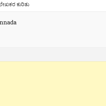
ಲೇಖಕರ ಕುರಿತು
annada