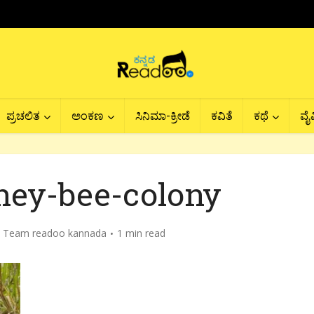
ಪ್ರಚಲಿತ
ಅಂಕಣ
ಸಿನಿಮಾ-ಕ್ರೀಡೆ
ಕವಿತೆ
ಕಥೆ
ವೈವ
ney-bee-colony
y
Team readoo kannada
1 min read