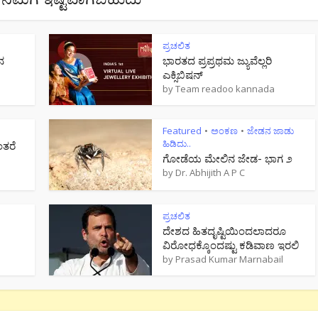
ಪ್ರಚಲಿತ
ನ
ಭಾರತದ ಪ್ರಪ್ರಥಮ ಜ್ಯುವೆಲ್ಲರಿ
ಎಕ್ಸಿಬಿಷನ್
by
Team readoo kannada
Featured
ಅಂಕಣ
ಜೇಡನ ಜಾಡು
•
•
ಹಿಡಿದು..
ಂತರೆ
ಗೋಡೆಯ ಮೇಲಿನ ಜೇಡ- ಭಾಗ ೨
by
Dr. Abhijith A P C
ಪ್ರಚಲಿತ
ದೇಶದ ಹಿತದೃಷ್ಟಿಯಿಂದಲಾದರೂ
ವಿರೋಧಕ್ಕೊಂದಷ್ಟು ಕಡಿವಾಣ ಇರಲಿ
by
Prasad Kumar Marnabail