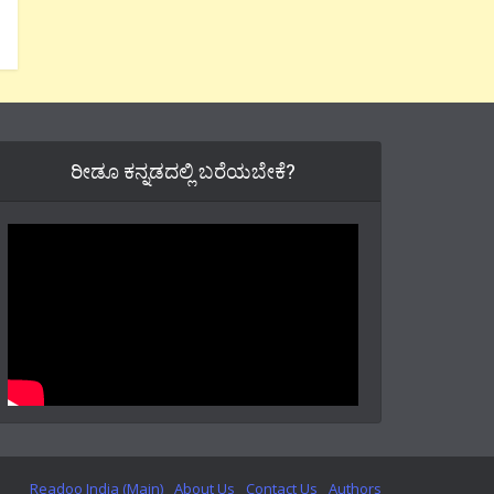
ರೀಡೂ ಕನ್ನಡದಲ್ಲಿ ಬರೆಯಬೇಕೆ?
Readoo India (Main)
About Us
Contact Us
Authors