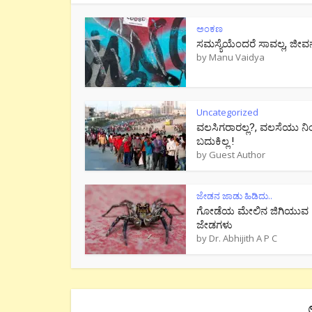
ಅಂಕಣ
ಸಮಸ್ಯೆಯೆಂದರೆ ಸಾವಲ್ಲ, ಜೀವ
by
Manu Vaidya
Uncategorized
ವಲಸಿಗರಾರಲ್ಲ?, ವಲಸೆಯು ನಿ
ಬದುಕಿಲ್ಲ !
by
Guest Author
ಜೇಡನ ಜಾಡು ಹಿಡಿದು..
ಗೋಡೆಯ ಮೇಲಿನ ಜಿಗಿಯುವ
ಜೇಡಗಳು
by
Dr. Abhijith A P C