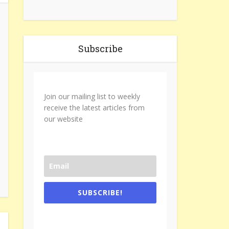
Subscribe
Join our mailing list to weekly
receive the latest articles from
our website
SUBSCRIBE!
One e-mail a week. We don't spam.
Don't forget to check the promotional
tab if you are using gmail.