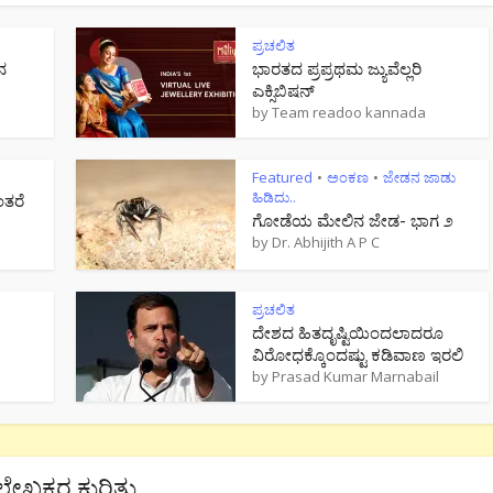
ಪ್ರಚಲಿತ
ನ
ಭಾರತದ ಪ್ರಪ್ರಥಮ ಜ್ಯುವೆಲ್ಲರಿ
ಎಕ್ಸಿಬಿಷನ್
by
Team readoo kannada
Featured
ಅಂಕಣ
ಜೇಡನ ಜಾಡು
•
•
ಹಿಡಿದು..
ಂತರೆ
ಗೋಡೆಯ ಮೇಲಿನ ಜೇಡ- ಭಾಗ ೨
by
Dr. Abhijith A P C
ಪ್ರಚಲಿತ
ದೇಶದ ಹಿತದೃಷ್ಟಿಯಿಂದಲಾದರೂ
ವಿರೋಧಕ್ಕೊಂದಷ್ಟು ಕಡಿವಾಣ ಇರಲಿ
by
Prasad Kumar Marnabail
ಲೇಖಕರ ಕುರಿತು