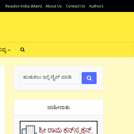
Readoo India (Main)
About Us
Contact Us
Authors
ಿಧ್ಯ
ಜಾಹೀರಾತು