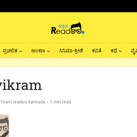
ಪ್ರಚಲಿತ
ಅಂಕಣ
ಸಿನಿಮಾ-ಕ್ರೀಡೆ
ಕವಿತೆ
ಕಥೆ
ವೈವ
vikram
Team readoo kannada
1 min read