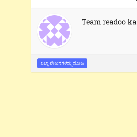
Team readoo k
ಎಲ್ಲಾ ಲೇಖನಗಳನ್ನು ನೋಡಿ