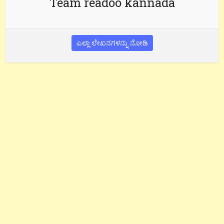
Team readoo kannada
ಎಲ್ಲಾ ಲೇಖನಗಳನ್ನು ನೋಡಿ