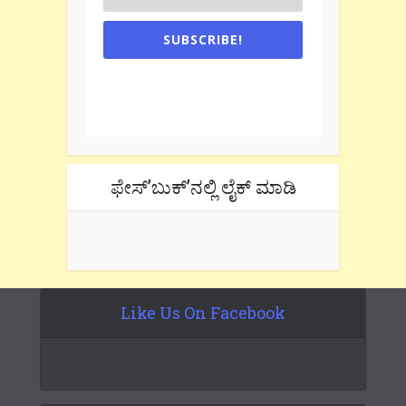
SUBSCRIBE!
One e-mail a week. We don't spam.
Don't forget to check the promotional
tab if you are using gmail.
ಫೇಸ್’ಬುಕ್’ನಲ್ಲಿ ಲೈಕ್ ಮಾಡಿ
Like Us On Facebook