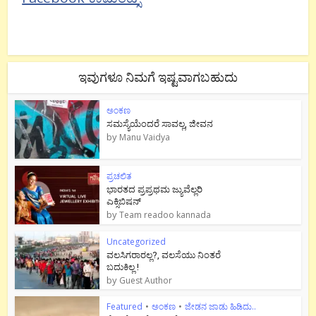
ಇವುಗಳೂ ನಿಮಗೆ ಇಷ್ಟವಾಗಬಹುದು
ಅಂಕಣ
ಸಮಸ್ಯೆಯೆಂದರೆ ಸಾವಲ್ಲ, ಜೀವನ
by
Manu Vaidya
ಪ್ರಚಲಿತ
ಭಾರತದ ಪ್ರಪ್ರಥಮ ಜ್ಯುವೆಲ್ಲರಿ
ಎಕ್ಸಿಬಿಷನ್
by
Team readoo kannada
Uncategorized
ವಲಸಿಗರಾರಲ್ಲ?, ವಲಸೆಯು ನಿಂತರೆ
ಬದುಕಿಲ್ಲ !
by
Guest Author
Featured
•
ಅಂಕಣ
•
ಜೇಡನ ಜಾಡು ಹಿಡಿದು..