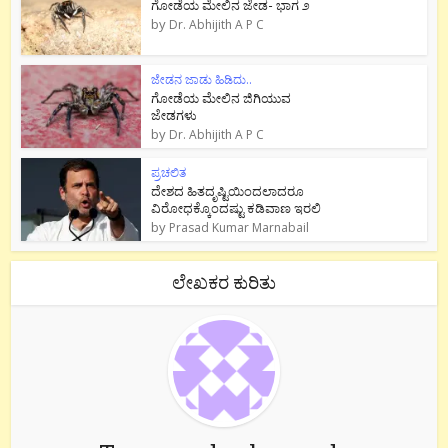
ಗೋಡೆಯ ಮೇಲಿನ ಜೇಡ- ಭಾಗ ೨
by
Dr. Abhijith A P C
ಜೇಡನ ಜಾಡು ಹಿಡಿದು..
ಗೋಡೆಯ ಮೇಲಿನ ಜಿಗಿಯುವ
ಜೇಡಗಳು
by
Dr. Abhijith A P C
ಪ್ರಚಲಿತ
ದೇಶದ ಹಿತದೃಷ್ಟಿಯಿಂದಲಾದರೂ
ವಿರೋಧಕ್ಕೊಂದಷ್ಟು ಕಡಿವಾಣ ಇರಲಿ
by
Prasad Kumar Marnabail
ಲೇಖಕರ ಕುರಿತು