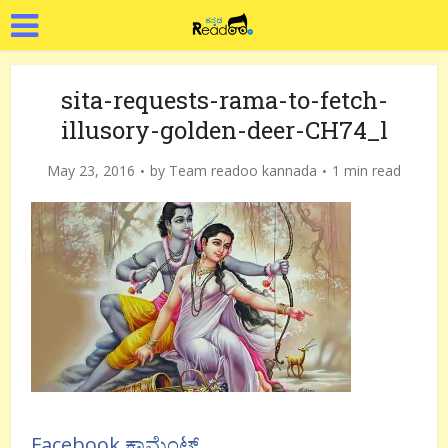
sita-requests-rama-to-fetch-
illusory-golden-deer-CH74_l
May 23, 2016
by
Team readoo kannada
1 min read
Facebook ಕಾಮೆಂಟ್ಸ್