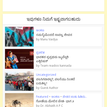
ಇವುಗಳೂ ನಿಮಗೆ ಇಷ್ಟವಾಗಬಹುದು
ಅಂಕಣ
ಸಮಸ್ಯೆಯೆಂದರೆ ಸಾವಲ್ಲ, ಜೀವನ
by
Manu Vaidya
ಪ್ರಚಲಿತ
ಭಾರತದ ಪ್ರಪ್ರಥಮ ಜ್ಯುವೆಲ್ಲರಿ
ಎಕ್ಸಿಬಿಷನ್
by
Team readoo kannada
Uncategorized
ವಲಸಿಗರಾರಲ್ಲ?, ವಲಸೆಯು ನಿಂತರೆ
ಬದುಕಿಲ್ಲ !
by
Guest Author
Featured
•
ಅಂಕಣ
•
ಜೇಡನ ಜಾಡು ಹಿಡಿದು..
ಗೋಡೆಯ ಮೇಲಿನ ಜೇಡ- ಭಾಗ ೨
by
Dr. Abhijith A P C