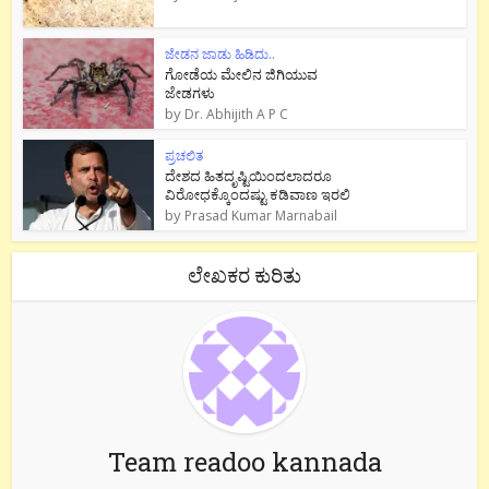
ಜೇಡನ ಜಾಡು ಹಿಡಿದು..
ಗೋಡೆಯ ಮೇಲಿನ ಜಿಗಿಯುವ
ಜೇಡಗಳು
by
Dr. Abhijith A P C
ಪ್ರಚಲಿತ
ದೇಶದ ಹಿತದೃಷ್ಟಿಯಿಂದಲಾದರೂ
ವಿರೋಧಕ್ಕೊಂದಷ್ಟು ಕಡಿವಾಣ ಇರಲಿ
by
Prasad Kumar Marnabail
ಲೇಖಕರ ಕುರಿತು
Team readoo kannada