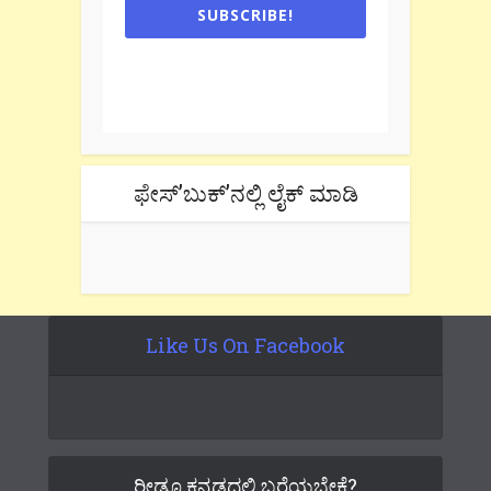
SUBSCRIBE!
One e-mail a week. We don't spam.
Don't forget to check the promotional
tab if you are using gmail.
ಫೇಸ್’ಬುಕ್’ನಲ್ಲಿ ಲೈಕ್ ಮಾಡಿ
Like Us On Facebook
ರೀಡೂ ಕನ್ನಡದಲ್ಲಿ ಬರೆಯಬೇಕೆ?