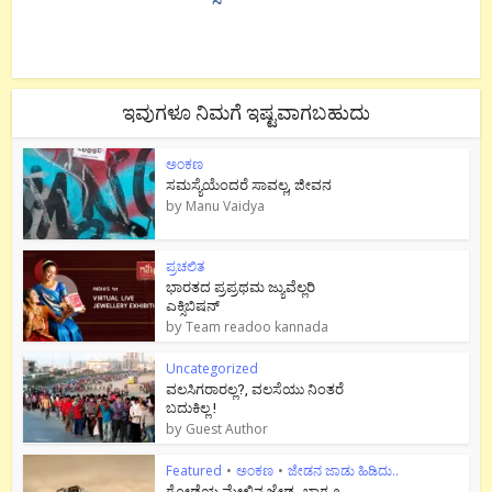
ಇವುಗಳೂ ನಿಮಗೆ ಇಷ್ಟವಾಗಬಹುದು
ಅಂಕಣ
ಸಮಸ್ಯೆಯೆಂದರೆ ಸಾವಲ್ಲ, ಜೀವನ
by
Manu Vaidya
ಪ್ರಚಲಿತ
ಭಾರತದ ಪ್ರಪ್ರಥಮ ಜ್ಯುವೆಲ್ಲರಿ
ಎಕ್ಸಿಬಿಷನ್
by
Team readoo kannada
Uncategorized
ವಲಸಿಗರಾರಲ್ಲ?, ವಲಸೆಯು ನಿಂತರೆ
ಬದುಕಿಲ್ಲ !
by
Guest Author
Featured
•
ಅಂಕಣ
•
ಜೇಡನ ಜಾಡು ಹಿಡಿದು..
ಗೋಡೆಯ ಮೇಲಿನ ಜೇಡ- ಭಾಗ ೨