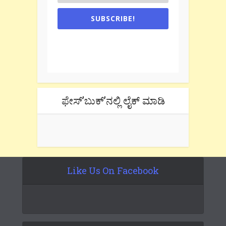
SUBSCRIBE!
One e-mail a week. We don't spam.
Don't forget to check the promotional
tab if you are using gmail.
ಫೇಸ್’ಬುಕ್’ನಲ್ಲಿ ಲೈಕ್ ಮಾಡಿ
Like Us On Facebook