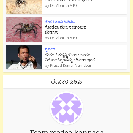
by
Dr. Abhijith A P C
ಜೇಡನ ಜಾಡು ಹಿಡಿದು..
ಗೋಡೆಯ ಮೇಲಿನ ಜಿಗಿಯುವ
ಜೇಡಗಳು
by
Dr. Abhijith A P C
ಪ್ರಚಲಿತ
ದೇಶದ ಹಿತದೃಷ್ಟಿಯಿಂದಲಾದರೂ
ವಿರೋಧಕ್ಕೊಂದಷ್ಟು ಕಡಿವಾಣ ಇರಲಿ
by
Prasad Kumar Marnabail
ಲೇಖಕರ ಕುರಿತು
Team readoo kannada