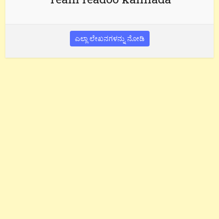
ಎಲ್ಲಾ ಲೇಖನಗಳನ್ನು ನೋಡಿ