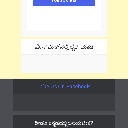
SUBSCRIBE!
One e-mail a week. We don't spam.
Don't forget to check the promotional
tab if you are using gmail.
ಫೇಸ್’ಬುಕ್’ನಲ್ಲಿ ಲೈಕ್ ಮಾಡಿ
Like Us On Facebook
ರೀಡೂ ಕನ್ನಡದಲ್ಲಿ ಬರೆಯಬೇಕೆ?