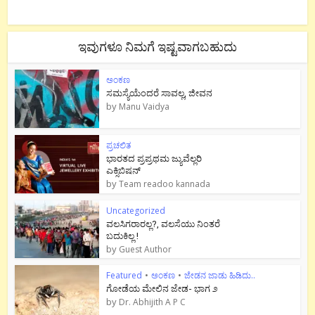
ಇವುಗಳೂ ನಿಮಗೆ ಇಷ್ಟವಾಗಬಹುದು
ಅಂಕಣ
ಸಮಸ್ಯೆಯೆಂದರೆ ಸಾವಲ್ಲ, ಜೀವನ
by
Manu Vaidya
ಪ್ರಚಲಿತ
ಭಾರತದ ಪ್ರಪ್ರಥಮ ಜ್ಯುವೆಲ್ಲರಿ
ಎಕ್ಸಿಬಿಷನ್
by
Team readoo kannada
Uncategorized
ವಲಸಿಗರಾರಲ್ಲ?, ವಲಸೆಯು ನಿಂತರೆ
ಬದುಕಿಲ್ಲ !
by
Guest Author
Featured
•
ಅಂಕಣ
•
ಜೇಡನ ಜಾಡು ಹಿಡಿದು..
ಗೋಡೆಯ ಮೇಲಿನ ಜೇಡ- ಭಾಗ ೨
by
Dr. Abhijith A P C