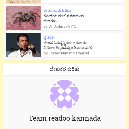
ಜೇಡನ ಜಾಡು ಹಿಡಿದು..
ಗೋಡೆಯ ಮೇಲಿನ ಜಿಗಿಯುವ
ಜೇಡಗಳು
by
Dr. Abhijith A P C
ಪ್ರಚಲಿತ
ದೇಶದ ಹಿತದೃಷ್ಟಿಯಿಂದಲಾದರೂ
ವಿರೋಧಕ್ಕೊಂದಷ್ಟು ಕಡಿವಾಣ ಇರಲಿ
by
Prasad Kumar Marnabail
ಲೇಖಕರ ಕುರಿತು
Team readoo kannada