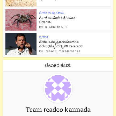
ಜೇಡನ ಜಾಡು ಹಿಡಿದು..
ಗೋಡೆಯ ಮೇಲಿನ ಜಿಗಿಯುವ
ಜೇಡಗಳು
by
Dr. Abhijith A P C
ಪ್ರಚಲಿತ
ದೇಶದ ಹಿತದೃಷ್ಟಿಯಿಂದಲಾದರೂ
ವಿರೋಧಕ್ಕೊಂದಷ್ಟು ಕಡಿವಾಣ ಇರಲಿ
by
Prasad Kumar Marnabail
ಲೇಖಕರ ಕುರಿತು
Team readoo kannada