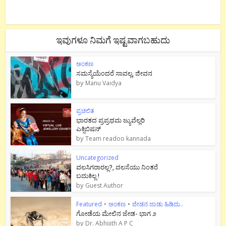
ಇವುಗಳೂ ನಿಮಗೆ ಇಷ್ಟವಾಗಬಹುದು
ಅಂಕಣ
ಸಮಸ್ಯೆಯೆಂದರೆ ಸಾವಲ್ಲ, ಜೀವನ
by
Manu Vaidya
ಪ್ರಚಲಿತ
ಭಾರತದ ಪ್ರಪ್ರಥಮ ಜ್ಯುವೆಲ್ಲರಿ
ಎಕ್ಸಿಬಿಷನ್
by
Team readoo kannada
Uncategorized
ವಲಸಿಗರಾರಲ್ಲ?, ವಲಸೆಯು ನಿಂತರೆ
ಬದುಕಿಲ್ಲ !
by
Guest Author
Featured
•
ಅಂಕಣ
•
ಜೇಡನ ಜಾಡು ಹಿಡಿದು..
ಗೋಡೆಯ ಮೇಲಿನ ಜೇಡ- ಭಾಗ ೨
by
Dr. Abhijith A P C