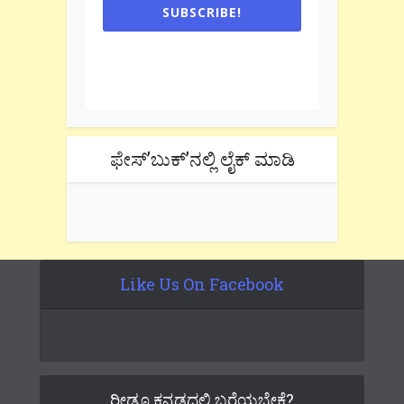
SUBSCRIBE!
One e-mail a week. We don't spam.
Don't forget to check the promotional
tab if you are using gmail.
ಫೇಸ್’ಬುಕ್’ನಲ್ಲಿ ಲೈಕ್ ಮಾಡಿ
Like Us On Facebook
ರೀಡೂ ಕನ್ನಡದಲ್ಲಿ ಬರೆಯಬೇಕೆ?