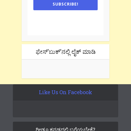
SUBSCRIBE!
One e-mail a week. We don't spam.
Don't forget to check the promotional
tab if you are using gmail.
ಫೇಸ್’ಬುಕ್’ನಲ್ಲಿ ಲೈಕ್ ಮಾಡಿ
Like Us On Facebook
ರೀಡೂ ಕನ್ನಡದಲ್ಲಿ ಬರೆಯಬೇಕೆ?