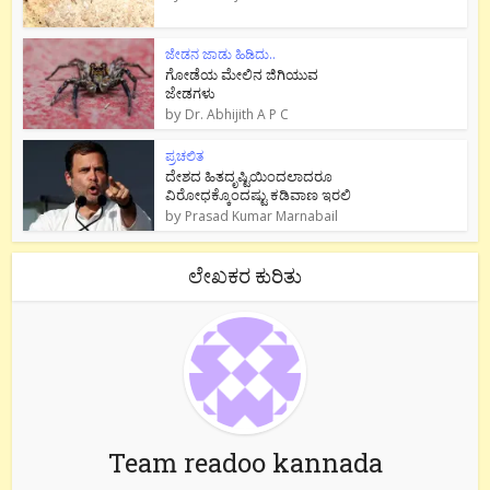
ಜೇಡನ ಜಾಡು ಹಿಡಿದು..
ಗೋಡೆಯ ಮೇಲಿನ ಜಿಗಿಯುವ
ಜೇಡಗಳು
by
Dr. Abhijith A P C
ಪ್ರಚಲಿತ
ದೇಶದ ಹಿತದೃಷ್ಟಿಯಿಂದಲಾದರೂ
ವಿರೋಧಕ್ಕೊಂದಷ್ಟು ಕಡಿವಾಣ ಇರಲಿ
by
Prasad Kumar Marnabail
ಲೇಖಕರ ಕುರಿತು
Team readoo kannada