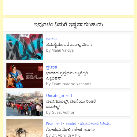
ಇವುಗಳೂ ನಿಮಗೆ ಇಷ್ಟವಾಗಬಹುದು
ಅಂಕಣ
ಸಮಸ್ಯೆಯೆಂದರೆ ಸಾವಲ್ಲ, ಜೀವನ
by
Manu Vaidya
ಪ್ರಚಲಿತ
ಭಾರತದ ಪ್ರಪ್ರಥಮ ಜ್ಯುವೆಲ್ಲರಿ
ಎಕ್ಸಿಬಿಷನ್
by
Team readoo kannada
Uncategorized
ವಲಸಿಗರಾರಲ್ಲ?, ವಲಸೆಯು ನಿಂತರೆ
ಬದುಕಿಲ್ಲ !
by
Guest Author
Featured
•
ಅಂಕಣ
•
ಜೇಡನ ಜಾಡು ಹಿಡಿದು..
ಗೋಡೆಯ ಮೇಲಿನ ಜೇಡ- ಭಾಗ ೨
by
Dr. Abhijith A P C