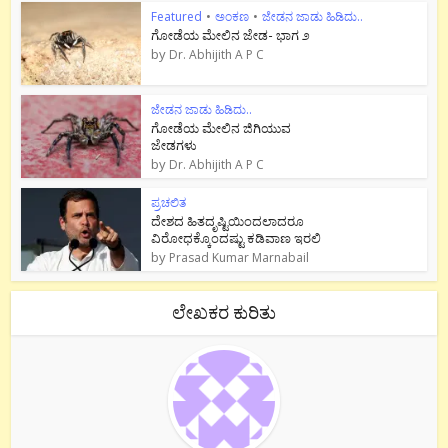
Featured
•
ಅಂಕಣ
•
ಜೇಡನ ಜಾಡು ಹಿಡಿದು..
ಗೋಡೆಯ ಮೇಲಿನ ಜೇಡ- ಭಾಗ ೨
by
Dr. Abhijith A P C
ಜೇಡನ ಜಾಡು ಹಿಡಿದು..
ಗೋಡೆಯ ಮೇಲಿನ ಜಿಗಿಯುವ
ಜೇಡಗಳು
by
Dr. Abhijith A P C
ಪ್ರಚಲಿತ
ದೇಶದ ಹಿತದೃಷ್ಟಿಯಿಂದಲಾದರೂ
ವಿರೋಧಕ್ಕೊಂದಷ್ಟು ಕಡಿವಾಣ ಇರಲಿ
by
Prasad Kumar Marnabail
ಲೇಖಕರ ಕುರಿತು