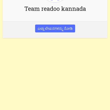
Team readoo kannada
ಎಲ್ಲಾ ಲೇಖನಗಳನ್ನು ನೋಡಿ