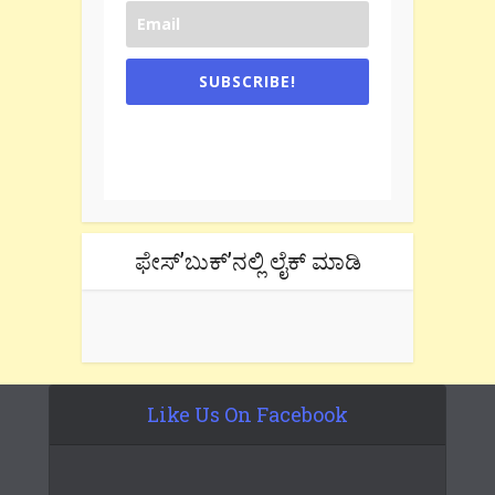
SUBSCRIBE!
One e-mail a week. We don't spam.
Don't forget to check the promotional
tab if you are using gmail.
ಫೇಸ್’ಬುಕ್’ನಲ್ಲಿ ಲೈಕ್ ಮಾಡಿ
Like Us On Facebook