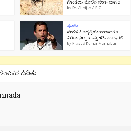
ಗೋಡೆಯ ಮೇಲಿನ ಜೇಡ- ಭಾಗ ೨
by
Dr. Abhijith A P C
ಪ್ರಚಲಿತ
ದೇಶದ ಹಿತದೃಷ್ಟಿಯಿಂದಲಾದರೂ
ವಿರೋಧಕ್ಕೊಂದಷ್ಟು ಕಡಿವಾಣ ಇರಲಿ
by
Prasad Kumar Marnabail
ಲೇಖಕರ ಕುರಿತು
annada