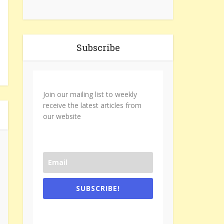
Subscribe
Join our mailing list to weekly
receive the latest articles from
our website
SUBSCRIBE!
One e-mail a week. We don't spam.
Don't forget to check the promotional
tab if you are using gmail.