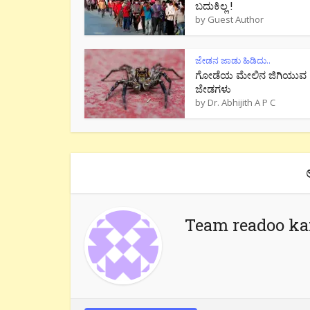
ಬದುಕಿಲ್ಲ !
by
Guest Author
ಜೇಡನ ಜಾಡು ಹಿಡಿದು..
ಗೋಡೆಯ ಮೇಲಿನ ಜಿಗಿಯುವ
ಜೇಡಗಳು
by
Dr. Abhijith A P C
Team readoo k