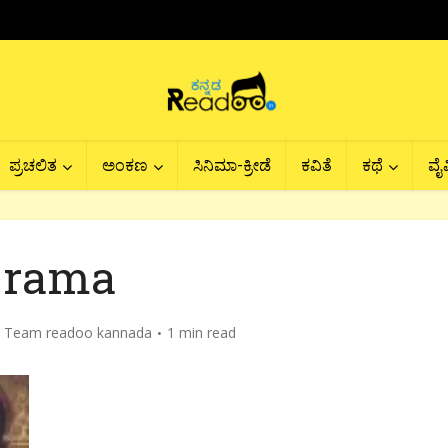
ಪ್ರಚಲಿತ
ಅಂಕಣ
ಸಿನಿಮಾ-ಕ್ರೀಡೆ
ಕವಿತೆ
ಕಥೆ
ವೈವ
rama
y
Team readoo kannada
1 min read