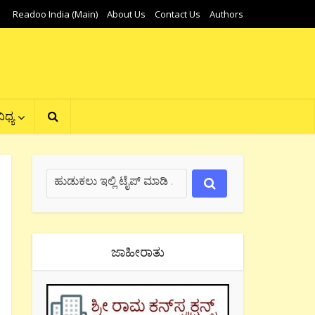
Readoo India (Main)
About Us
Contact Us
Authors
ಿಧ್ಯ
ಜಾಹೀರಾತು