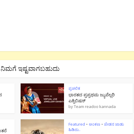
ನಿಮಗೆ ಇಷ್ಟವಾಗಬಹುದು
ಪ್ರಚಲಿತ
ನ
ಭಾರತದ ಪ್ರಪ್ರಥಮ ಜ್ಯುವೆಲ್ಲರಿ
ಎಕ್ಸಿಬಿಷನ್
by
Team readoo kannada
Featured
ಅಂಕಣ
ಜೇಡನ ಜಾಡು
•
•
ಹಿಡಿದು..
ಂತರೆ