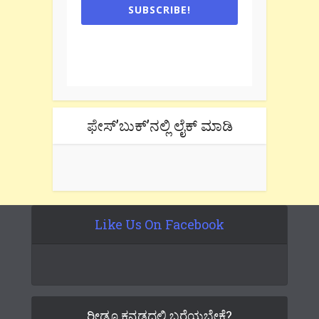
SUBSCRIBE!
One e-mail a week. We don't spam.
Don't forget to check the promotional
tab if you are using gmail.
ಫೇಸ್’ಬುಕ್’ನಲ್ಲಿ ಲೈಕ್ ಮಾಡಿ
Like Us On Facebook
ರೀಡೂ ಕನ್ನಡದಲ್ಲಿ ಬರೆಯಬೇಕೆ?