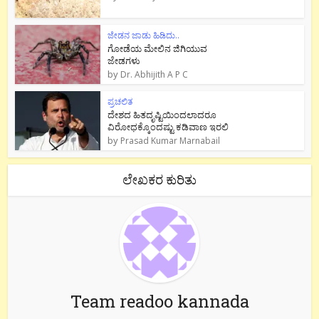
ಜೇಡನ ಜಾಡು ಹಿಡಿದು..
ಗೋಡೆಯ ಮೇಲಿನ ಜಿಗಿಯುವ
ಜೇಡಗಳು
by
Dr. Abhijith A P C
ಪ್ರಚಲಿತ
ದೇಶದ ಹಿತದೃಷ್ಟಿಯಿಂದಲಾದರೂ
ವಿರೋಧಕ್ಕೊಂದಷ್ಟು ಕಡಿವಾಣ ಇರಲಿ
by
Prasad Kumar Marnabail
ಲೇಖಕರ ಕುರಿತು
Team readoo kannada