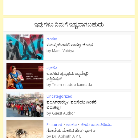
ಇವುಗಳೂ ನಿಮಗೆ ಇಷ್ಟವಾಗಬಹುದು
ಅಂಕಣ
ಸಮಸ್ಯೆಯೆಂದರೆ ಸಾವಲ್ಲ, ಜೀವನ
by
Manu Vaidya
ಪ್ರಚಲಿತ
ಭಾರತದ ಪ್ರಪ್ರಥಮ ಜ್ಯುವೆಲ್ಲರಿ
ಎಕ್ಸಿಬಿಷನ್
by
Team readoo kannada
Uncategorized
ವಲಸಿಗರಾರಲ್ಲ?, ವಲಸೆಯು ನಿಂತರೆ
ಬದುಕಿಲ್ಲ !
by
Guest Author
Featured
•
ಅಂಕಣ
•
ಜೇಡನ ಜಾಡು ಹಿಡಿದು..
ಗೋಡೆಯ ಮೇಲಿನ ಜೇಡ- ಭಾಗ ೨
by
Dr. Abhijith A P C