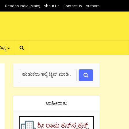
Readoo India (Main)
About Us
Contact Us
Authors
ಿಧ್ಯ
ಜಾಹೀರಾತು