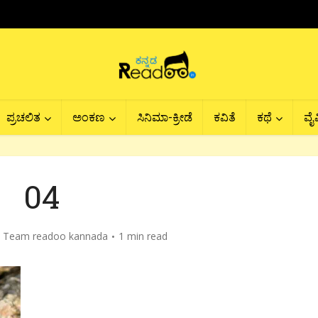
ಪ್ರಚಲಿತ
ಅಂಕಣ
ಸಿನಿಮಾ-ಕ್ರೀಡೆ
ಕವಿತೆ
ಕಥೆ
ವೈವ
04
y
Team readoo kannada
1 min read