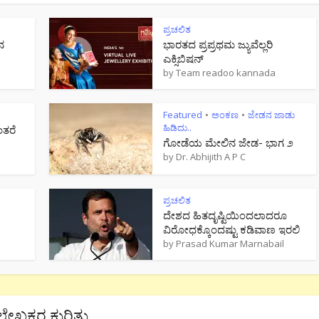
ಪ್ರಚಲಿತ
ನ
ಭಾರತದ ಪ್ರಪ್ರಥಮ ಜ್ಯುವೆಲ್ಲರಿ
ಎಕ್ಸಿಬಿಷನ್
by
Team readoo kannada
Featured
ಅಂಕಣ
ಜೇಡನ ಜಾಡು
•
•
ಹಿಡಿದು..
ಂತರೆ
ಗೋಡೆಯ ಮೇಲಿನ ಜೇಡ- ಭಾಗ ೨
by
Dr. Abhijith A P C
ಪ್ರಚಲಿತ
ದೇಶದ ಹಿತದೃಷ್ಟಿಯಿಂದಲಾದರೂ
ವಿರೋಧಕ್ಕೊಂದಷ್ಟು ಕಡಿವಾಣ ಇರಲಿ
by
Prasad Kumar Marnabail
ಲೇಖಕರ ಕುರಿತು