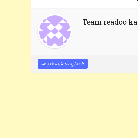
Team readoo k
ಎಲ್ಲಾ ಲೇಖನಗಳನ್ನು ನೋಡಿ