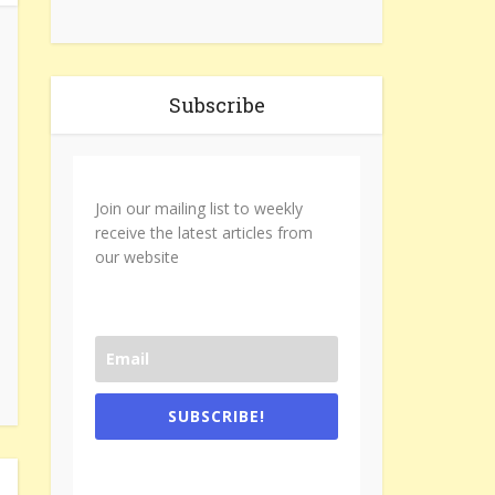
Subscribe
Join our mailing list to weekly
receive the latest articles from
our website
SUBSCRIBE!
One e-mail a week. We don't spam.
Don't forget to check the promotional
tab if you are using gmail.