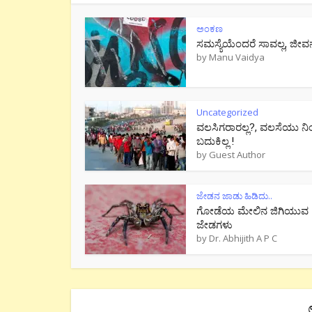
ಅಂಕಣ
ಸಮಸ್ಯೆಯೆಂದರೆ ಸಾವಲ್ಲ, ಜೀವ
by
Manu Vaidya
Uncategorized
ವಲಸಿಗರಾರಲ್ಲ?, ವಲಸೆಯು ನಿ
ಬದುಕಿಲ್ಲ !
by
Guest Author
ಜೇಡನ ಜಾಡು ಹಿಡಿದು..
ಗೋಡೆಯ ಮೇಲಿನ ಜಿಗಿಯುವ
ಜೇಡಗಳು
by
Dr. Abhijith A P C