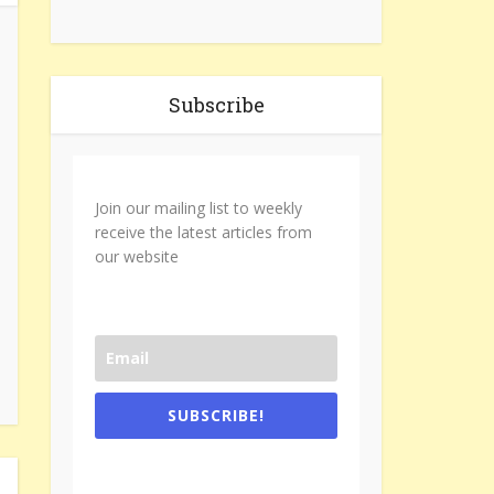
Subscribe
Join our mailing list to weekly
receive the latest articles from
our website
SUBSCRIBE!
One e-mail a week. We don't spam.
Don't forget to check the promotional
tab if you are using gmail.