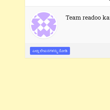
Team readoo k
ಎಲ್ಲಾ ಲೇಖನಗಳನ್ನು ನೋಡಿ