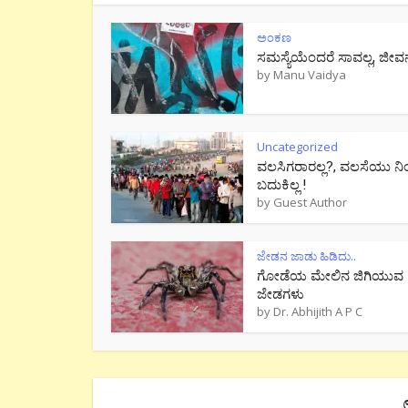
ಅಂಕಣ
ಸಮಸ್ಯೆಯೆಂದರೆ ಸಾವಲ್ಲ, ಜೀವ
by
Manu Vaidya
Uncategorized
ವಲಸಿಗರಾರಲ್ಲ?, ವಲಸೆಯು ನಿ
ಬದುಕಿಲ್ಲ !
by
Guest Author
ಜೇಡನ ಜಾಡು ಹಿಡಿದು..
ಗೋಡೆಯ ಮೇಲಿನ ಜಿಗಿಯುವ
ಜೇಡಗಳು
by
Dr. Abhijith A P C