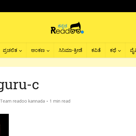
ಪ್ರಚಲಿತ
ಅಂಕಣ
ಸಿನಿಮಾ-ಕ್ರೀಡೆ
ಕವಿತೆ
ಕಥೆ
ವೈವ
guru-c
Team readoo kannada
1 min read