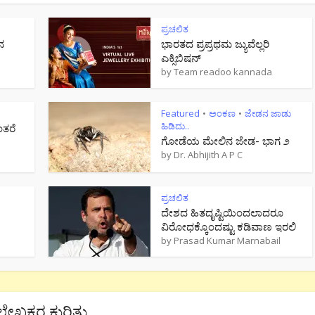
ಪ್ರಚಲಿತ
ನ
ಭಾರತದ ಪ್ರಪ್ರಥಮ ಜ್ಯುವೆಲ್ಲರಿ
ಎಕ್ಸಿಬಿಷನ್
by
Team readoo kannada
Featured
ಅಂಕಣ
ಜೇಡನ ಜಾಡು
•
•
ಹಿಡಿದು..
ಂತರೆ
ಗೋಡೆಯ ಮೇಲಿನ ಜೇಡ- ಭಾಗ ೨
by
Dr. Abhijith A P C
ಪ್ರಚಲಿತ
ದೇಶದ ಹಿತದೃಷ್ಟಿಯಿಂದಲಾದರೂ
ವಿರೋಧಕ್ಕೊಂದಷ್ಟು ಕಡಿವಾಣ ಇರಲಿ
by
Prasad Kumar Marnabail
ಲೇಖಕರ ಕುರಿತು