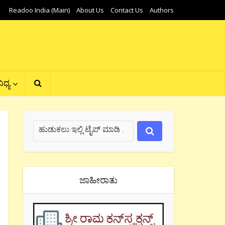
Readoo India (Main)
About Us
Contact Us
Authors
ಿಧ್ಯ
ಜಾಹೀರಾತು