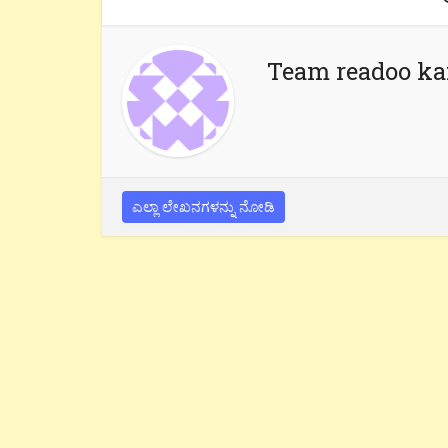
Team readoo k
ಎಲ್ಲಾ ಲೇಖನಗಳನ್ನು ನೋಡಿ