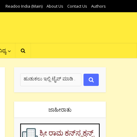
Readoo India (Main)
About Us
Contact Us
Authors
ಿಧ್ಯ
ಜಾಹೀರಾತು