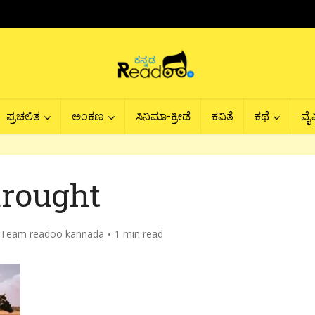
ಪ್ರಚಲಿತ
ಅಂಕಣ
ಸಿನಿಮಾ-ಕ್ರೀಡೆ
ಕವಿತೆ
ಕಥೆ
ವೈವ
rought
Team readoo kannada
1 min read