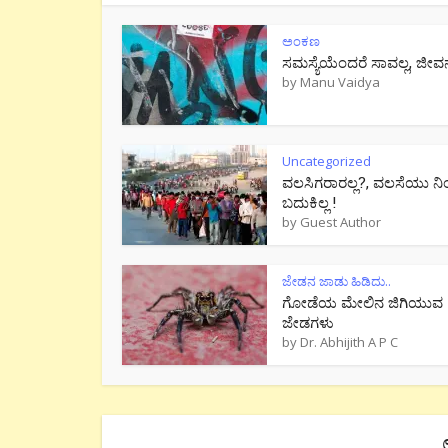
ಅಂಕಣ
ಸಮಸ್ಯೆಯೆಂದರೆ ಸಾವಲ್ಲ, ಜೀವ
by
Manu Vaidya
Uncategorized
ವಲಸಿಗರಾರಲ್ಲ?, ವಲಸೆಯು ನಿ
ಬದುಕಿಲ್ಲ !
by
Guest Author
ಜೇಡನ ಜಾಡು ಹಿಡಿದು..
ಗೋಡೆಯ ಮೇಲಿನ ಜಿಗಿಯುವ
ಜೇಡಗಳು
by
Dr. Abhijith A P C