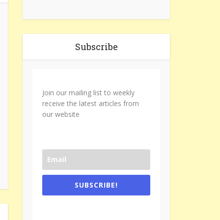
Subscribe
Join our mailing list to weekly
receive the latest articles from
our website
SUBSCRIBE!
One e-mail a week. We don't spam.
Don't forget to check the promotional
tab if you are using gmail.