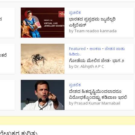
ಪ್ರಚಲಿತ
ನ
ಭಾರತದ ಪ್ರಪ್ರಥಮ ಜ್ಯುವೆಲ್ಲರಿ
ಎಕ್ಸಿಬಿಷನ್
by
Team readoo kannada
Featured
ಅಂಕಣ
ಜೇಡನ ಜಾಡು
•
•
ಹಿಡಿದು..
ಂತರೆ
ಗೋಡೆಯ ಮೇಲಿನ ಜೇಡ- ಭಾಗ ೨
by
Dr. Abhijith A P C
ಪ್ರಚಲಿತ
ದೇಶದ ಹಿತದೃಷ್ಟಿಯಿಂದಲಾದರೂ
ವಿರೋಧಕ್ಕೊಂದಷ್ಟು ಕಡಿವಾಣ ಇರಲಿ
by
Prasad Kumar Marnabail
ಲೇಖಕರ ಕುರಿತು