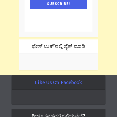
SUBSCRIBE!
One e-mail a week. We don't spam.
Don't forget to check the promotional
tab if you are using gmail.
ಫೇಸ್’ಬುಕ್’ನಲ್ಲಿ ಲೈಕ್ ಮಾಡಿ
Like Us On Facebook
ರೀಡೂ ಕನ್ನಡದಲ್ಲಿ ಬರೆಯಬೇಕೆ?