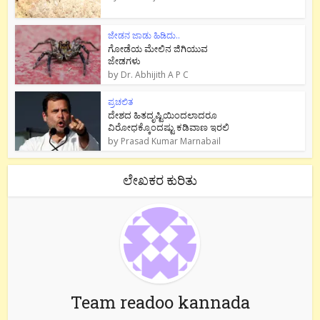
ಜೇಡನ ಜಾಡು ಹಿಡಿದು..
ಗೋಡೆಯ ಮೇಲಿನ ಜಿಗಿಯುವ
ಜೇಡಗಳು
by
Dr. Abhijith A P C
ಪ್ರಚಲಿತ
ದೇಶದ ಹಿತದೃಷ್ಟಿಯಿಂದಲಾದರೂ
ವಿರೋಧಕ್ಕೊಂದಷ್ಟು ಕಡಿವಾಣ ಇರಲಿ
by
Prasad Kumar Marnabail
ಲೇಖಕರ ಕುರಿತು
Team readoo kannada