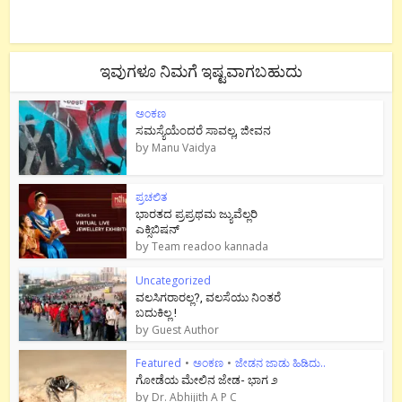
ಇವುಗಳೂ ನಿಮಗೆ ಇಷ್ಟವಾಗಬಹುದು
ಅಂಕಣ
ಸಮಸ್ಯೆಯೆಂದರೆ ಸಾವಲ್ಲ, ಜೀವನ
by
Manu Vaidya
ಪ್ರಚಲಿತ
ಭಾರತದ ಪ್ರಪ್ರಥಮ ಜ್ಯುವೆಲ್ಲರಿ
ಎಕ್ಸಿಬಿಷನ್
by
Team readoo kannada
Uncategorized
ವಲಸಿಗರಾರಲ್ಲ?, ವಲಸೆಯು ನಿಂತರೆ
ಬದುಕಿಲ್ಲ !
by
Guest Author
Featured
•
ಅಂಕಣ
•
ಜೇಡನ ಜಾಡು ಹಿಡಿದು..
ಗೋಡೆಯ ಮೇಲಿನ ಜೇಡ- ಭಾಗ ೨
by
Dr. Abhijith A P C