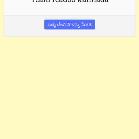
ಎಲ್ಲಾ ಲೇಖನಗಳನ್ನು ನೋಡಿ