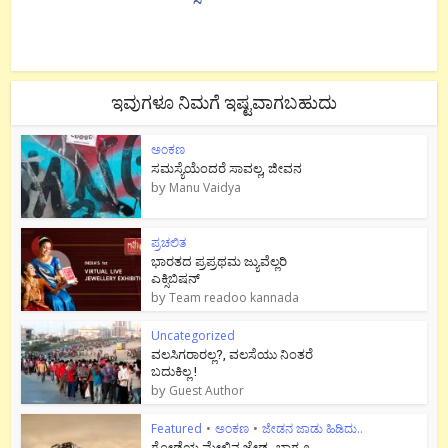
ಇವುಗಳೂ ನಿಮಗೆ ಇಷ್ಟವಾಗಬಹುದು
ಅಂಕಣ
ಸಮಸ್ಯೆಯೆಂದರೆ ಸಾವಲ್ಲ, ಜೀವನ
by
Manu Vaidya
ಪ್ರಚಲಿತ
ಭಾರತದ ಪ್ರಪ್ರಥಮ ಜ್ಯುವೆಲ್ಲರಿ
ಎಕ್ಸಿಬಿಷನ್
by
Team readoo kannada
Uncategorized
ವಲಸಿಗರಾರಲ್ಲ?, ವಲಸೆಯು ನಿಂತರೆ
ಬದುಕಿಲ್ಲ !
by
Guest Author
Featured
•
ಅಂಕಣ
•
ಜೇಡನ ಜಾಡು ಹಿಡಿದು..
ಗೋಡೆಯ ಮೇಲಿನ ಜೇಡ- ಭಾಗ ೨