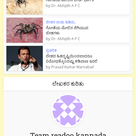
by
Dr. Abhijith A P C
ಜೇಡನ ಜಾಡು ಹಿಡಿದು..
ಗೋಡೆಯ ಮೇಲಿನ ಜಿಗಿಯುವ
ಜೇಡಗಳು
by
Dr. Abhijith A P C
ಪ್ರಚಲಿತ
ದೇಶದ ಹಿತದೃಷ್ಟಿಯಿಂದಲಾದರೂ
ವಿರೋಧಕ್ಕೊಂದಷ್ಟು ಕಡಿವಾಣ ಇರಲಿ
by
Prasad Kumar Marnabail
ಲೇಖಕರ ಕುರಿತು
Team readoo kannada