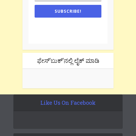
SUBSCRIBE!
One e-mail a week. We don't spam.
Don't forget to check the promotional
tab if you are using gmail.
ಫೇಸ್’ಬುಕ್’ನಲ್ಲಿ ಲೈಕ್ ಮಾಡಿ
Like Us On Facebook