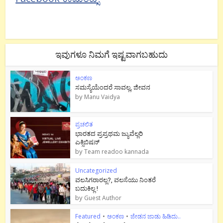
ಇವುಗಳೂ ನಿಮಗೆ ಇಷ್ಟವಾಗಬಹುದು
ಅಂಕಣ
ಸಮಸ್ಯೆಯೆಂದರೆ ಸಾವಲ್ಲ, ಜೀವನ
by
Manu Vaidya
ಪ್ರಚಲಿತ
ಭಾರತದ ಪ್ರಪ್ರಥಮ ಜ್ಯುವೆಲ್ಲರಿ
ಎಕ್ಸಿಬಿಷನ್
by
Team readoo kannada
Uncategorized
ವಲಸಿಗರಾರಲ್ಲ?, ವಲಸೆಯು ನಿಂತರೆ
ಬದುಕಿಲ್ಲ !
by
Guest Author
Featured
•
ಅಂಕಣ
•
ಜೇಡನ ಜಾಡು ಹಿಡಿದು..