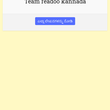
Team readoo kannada
ಎಲ್ಲಾ ಲೇಖನಗಳನ್ನು ನೋಡಿ