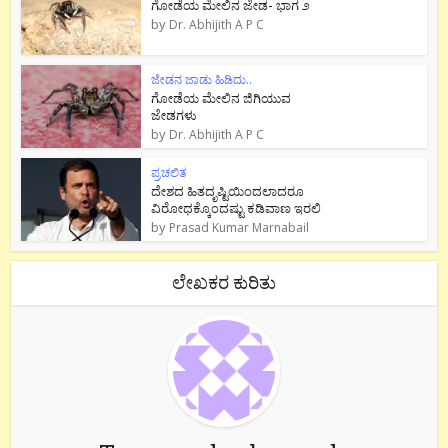
ಗೋಡೆಯ ಮೇಲಿನ ಜೇಡ- ಭಾಗ ೨
by
Dr. Abhijith A P C
ಜೇಡನ ಜಾಡು ಹಿಡಿದು..
ಗೋಡೆಯ ಮೇಲಿನ ಜಿಗಿಯುವ
ಜೇಡಗಳು
by
Dr. Abhijith A P C
ಪ್ರಚಲಿತ
ದೇಶದ ಹಿತದೃಷ್ಟಿಯಿಂದಲಾದರೂ
ವಿರೋಧಕ್ಕೊಂದಷ್ಟು ಕಡಿವಾಣ ಇರಲಿ
by
Prasad Kumar Marnabail
ಲೇಖಕರ ಕುರಿತು