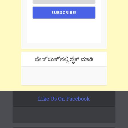
SUBSCRIBE!
One e-mail a week. We don't spam.
Don't forget to check the promotional
tab if you are using gmail.
ಫೇಸ್’ಬುಕ್’ನಲ್ಲಿ ಲೈಕ್ ಮಾಡಿ
Like Us On Facebook