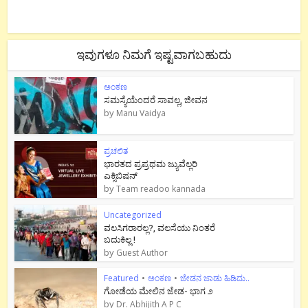
ಇವುಗಳೂ ನಿಮಗೆ ಇಷ್ಟವಾಗಬಹುದು
ಅಂಕಣ
ಸಮಸ್ಯೆಯೆಂದರೆ ಸಾವಲ್ಲ, ಜೀವನ
by
Manu Vaidya
ಪ್ರಚಲಿತ
ಭಾರತದ ಪ್ರಪ್ರಥಮ ಜ್ಯುವೆಲ್ಲರಿ
ಎಕ್ಸಿಬಿಷನ್
by
Team readoo kannada
Uncategorized
ವಲಸಿಗರಾರಲ್ಲ?, ವಲಸೆಯು ನಿಂತರೆ
ಬದುಕಿಲ್ಲ !
by
Guest Author
Featured
•
ಅಂಕಣ
•
ಜೇಡನ ಜಾಡು ಹಿಡಿದು..
ಗೋಡೆಯ ಮೇಲಿನ ಜೇಡ- ಭಾಗ ೨
by
Dr. Abhijith A P C