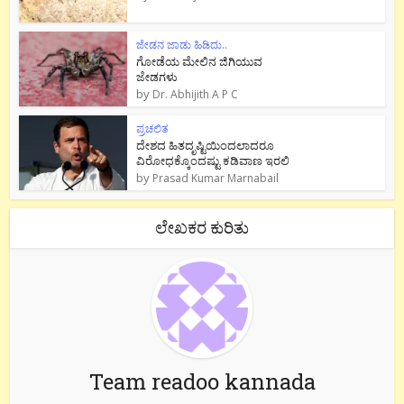
ಜೇಡನ ಜಾಡು ಹಿಡಿದು..
ಗೋಡೆಯ ಮೇಲಿನ ಜಿಗಿಯುವ
ಜೇಡಗಳು
by
Dr. Abhijith A P C
ಪ್ರಚಲಿತ
ದೇಶದ ಹಿತದೃಷ್ಟಿಯಿಂದಲಾದರೂ
ವಿರೋಧಕ್ಕೊಂದಷ್ಟು ಕಡಿವಾಣ ಇರಲಿ
by
Prasad Kumar Marnabail
ಲೇಖಕರ ಕುರಿತು
Team readoo kannada