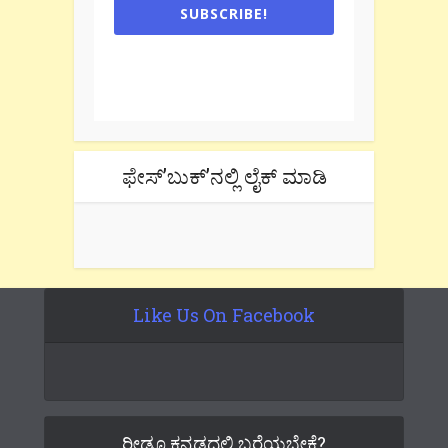
SUBSCRIBE!
One e-mail a week. We don't spam.
Don't forget to check the promotional
tab if you are using gmail.
ಫೇಸ್’ಬುಕ್’ನಲ್ಲಿ ಲೈಕ್ ಮಾಡಿ
Like Us On Facebook
ರೀಡೂ ಕನ್ನಡದಲ್ಲಿ ಬರೆಯಬೇಕೆ?