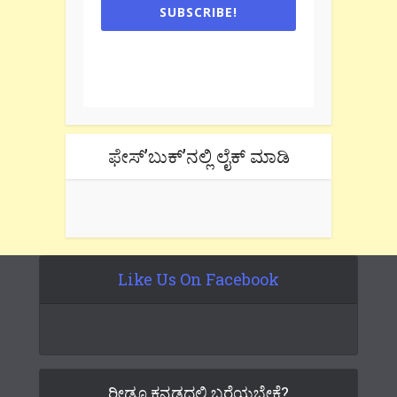
SUBSCRIBE!
One e-mail a week. We don't spam.
Don't forget to check the promotional
tab if you are using gmail.
ಫೇಸ್’ಬುಕ್’ನಲ್ಲಿ ಲೈಕ್ ಮಾಡಿ
Like Us On Facebook
ರೀಡೂ ಕನ್ನಡದಲ್ಲಿ ಬರೆಯಬೇಕೆ?