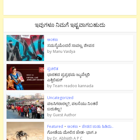
ಇವುಗಳೂ ನಿಮಗೆ ಇಷ್ಟವಾಗಬಹುದು
ಅಂಕಣ
ಸಮಸ್ಯೆಯೆಂದರೆ ಸಾವಲ್ಲ, ಜೀವನ
by
Manu Vaidya
ಪ್ರಚಲಿತ
ಭಾರತದ ಪ್ರಪ್ರಥಮ ಜ್ಯುವೆಲ್ಲರಿ
ಎಕ್ಸಿಬಿಷನ್
by
Team readoo kannada
Uncategorized
ವಲಸಿಗರಾರಲ್ಲ?, ವಲಸೆಯು ನಿಂತರೆ
ಬದುಕಿಲ್ಲ !
by
Guest Author
Featured
•
ಅಂಕಣ
•
ಜೇಡನ ಜಾಡು ಹಿಡಿದು..
ಗೋಡೆಯ ಮೇಲಿನ ಜೇಡ- ಭಾಗ ೨
by
Dr. Abhijith A P C