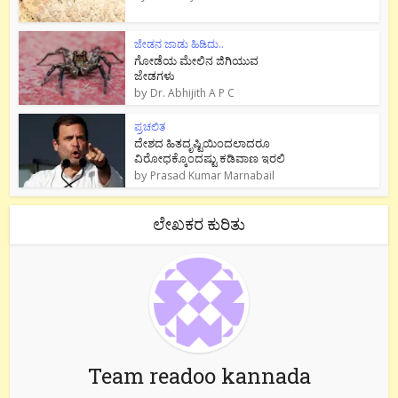
ಜೇಡನ ಜಾಡು ಹಿಡಿದು..
ಗೋಡೆಯ ಮೇಲಿನ ಜಿಗಿಯುವ
ಜೇಡಗಳು
by
Dr. Abhijith A P C
ಪ್ರಚಲಿತ
ದೇಶದ ಹಿತದೃಷ್ಟಿಯಿಂದಲಾದರೂ
ವಿರೋಧಕ್ಕೊಂದಷ್ಟು ಕಡಿವಾಣ ಇರಲಿ
by
Prasad Kumar Marnabail
ಲೇಖಕರ ಕುರಿತು
Team readoo kannada