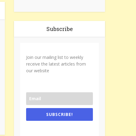
Subscribe
Join our mailing list to weekly
receive the latest articles from
our website
SUBSCRIBE!
One e-mail a week. We don't spam.
Don't forget to check the promotional
tab if you are using gmail.