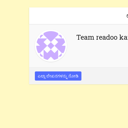
Team readoo k
ಎಲ್ಲಾ ಲೇಖನಗಳನ್ನು ನೋಡಿ