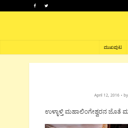
ಮುಖಪುಟ
April 12, 2016
b
ಉಳ್ಳಾಳ್ತಿ ಮಹಾಲಿಂಗೇಶ್ವರನ ಜೊತೆ 