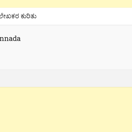
ಲೇಖಕರ ಕುರಿತು
annada