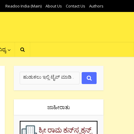
Readoo India (Main)
About Us
Contact Us
Authors
ಿಧ್ಯ
ಜಾಹೀರಾತು