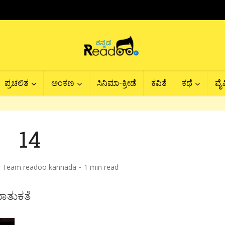
ಪ್ರಚಲಿತ
ಅಂಕಣ
ಸಿನಿಮಾ-ಕ್ರೀಡೆ
ಕವಿತೆ
ಕಥೆ
ವೈವ
14
y
Team readoo kannada
1 min read
ಮಾತುಕತೆ