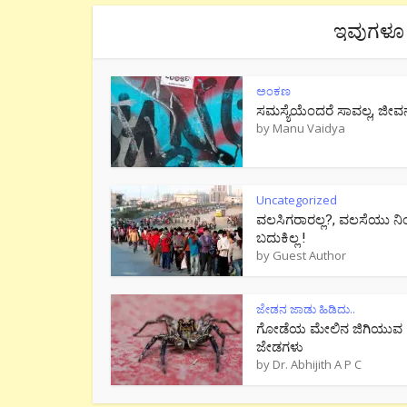
ಇವುಗಳೂ 
ಅಂಕಣ
ಸಮಸ್ಯೆಯೆಂದರೆ ಸಾವಲ್ಲ, ಜೀವ
by
Manu Vaidya
Uncategorized
ವಲಸಿಗರಾರಲ್ಲ?, ವಲಸೆಯು ನಿ
ಬದುಕಿಲ್ಲ !
by
Guest Author
ಜೇಡನ ಜಾಡು ಹಿಡಿದು..
ಗೋಡೆಯ ಮೇಲಿನ ಜಿಗಿಯುವ
ಜೇಡಗಳು
by
Dr. Abhijith A P C