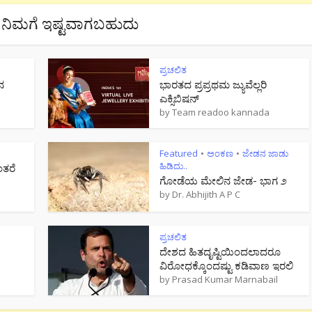
ನಿಮಗೆ ಇಷ್ಟವಾಗಬಹುದು
ಪ್ರಚಲಿತ
ನ
ಭಾರತದ ಪ್ರಪ್ರಥಮ ಜ್ಯುವೆಲ್ಲರಿ
ಎಕ್ಸಿಬಿಷನ್
by
Team readoo kannada
Featured
ಅಂಕಣ
ಜೇಡನ ಜಾಡು
•
•
ಹಿಡಿದು..
ಂತರೆ
ಗೋಡೆಯ ಮೇಲಿನ ಜೇಡ- ಭಾಗ ೨
by
Dr. Abhijith A P C
ಪ್ರಚಲಿತ
ದೇಶದ ಹಿತದೃಷ್ಟಿಯಿಂದಲಾದರೂ
ವಿರೋಧಕ್ಕೊಂದಷ್ಟು ಕಡಿವಾಣ ಇರಲಿ
by
Prasad Kumar Marnabail