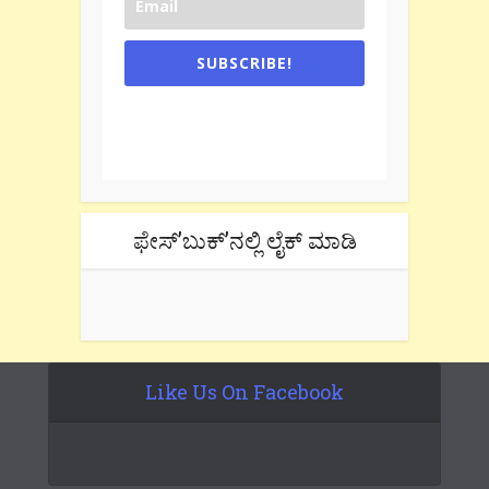
SUBSCRIBE!
One e-mail a week. We don't spam.
Don't forget to check the promotional
tab if you are using gmail.
ಫೇಸ್’ಬುಕ್’ನಲ್ಲಿ ಲೈಕ್ ಮಾಡಿ
Like Us On Facebook