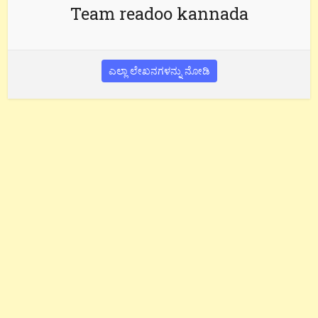
Team readoo kannada
ಎಲ್ಲಾ ಲೇಖನಗಳನ್ನು ನೋಡಿ