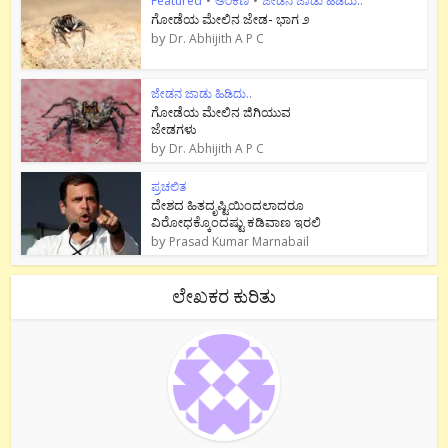
Featured
•
ಅಂಕಣ
•
ಜೇಡನ ಜಾಡು ಹಿಡಿದು..
ಗೋಡೆಯ ಮೇಲಿನ ಜೇಡ- ಭಾಗ ೨
by
Dr. Abhijith A P C
ಜೇಡನ ಜಾಡು ಹಿಡಿದು..
ಗೋಡೆಯ ಮೇಲಿನ ಜಿಗಿಯುವ
ಜೇಡಗಳು
by
Dr. Abhijith A P C
ಪ್ರಚಲಿತ
ದೇಶದ ಹಿತದೃಷ್ಟಿಯಿಂದಲಾದರೂ
ವಿರೋಧಕ್ಕೊಂದಷ್ಟು ಕಡಿವಾಣ ಇರಲಿ
by
Prasad Kumar Marnabail
ಲೇಖಕರ ಕುರಿತು