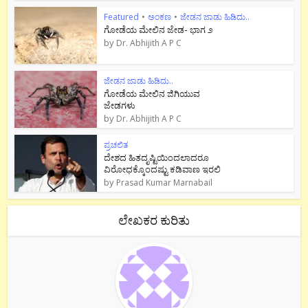
Featured
•
ಅಂಕಣ
•
ಜೇಡನ ಜಾಡು ಹಿಡಿದು..
ಗೋಡೆಯ ಮೇಲಿನ ಜೇಡ- ಭಾಗ ೨
by
Dr. Abhijith A P C
ಜೇಡನ ಜಾಡು ಹಿಡಿದು..
ಗೋಡೆಯ ಮೇಲಿನ ಜಿಗಿಯುವ
ಜೇಡಗಳು
by
Dr. Abhijith A P C
ಪ್ರಚಲಿತ
ದೇಶದ ಹಿತದೃಷ್ಟಿಯಿಂದಲಾದರೂ
ವಿರೋಧಕ್ಕೊಂದಷ್ಟು ಕಡಿವಾಣ ಇರಲಿ
by
Prasad Kumar Marnabail
ಲೇಖಕರ ಕುರಿತು