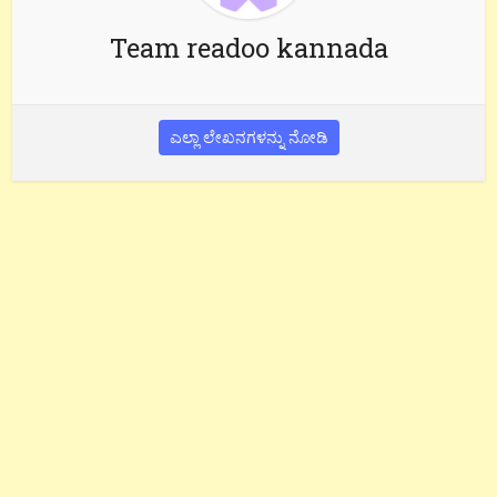
Team readoo kannada
ಎಲ್ಲಾ ಲೇಖನಗಳನ್ನು ನೋಡಿ