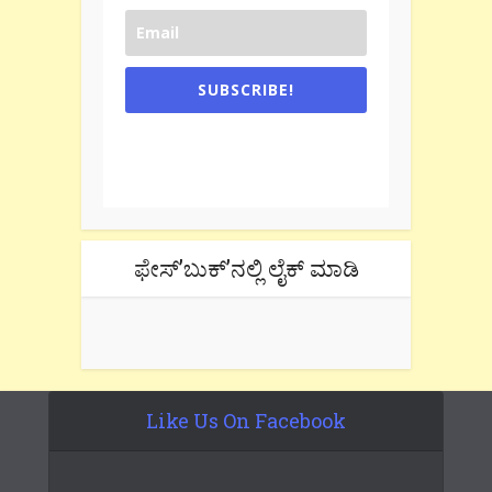
SUBSCRIBE!
One e-mail a week. We don't spam.
Don't forget to check the promotional
tab if you are using gmail.
ಫೇಸ್’ಬುಕ್’ನಲ್ಲಿ ಲೈಕ್ ಮಾಡಿ
Like Us On Facebook